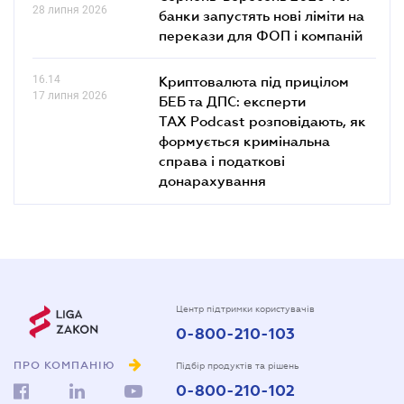
28 липня 2026
банки запустять нові ліміти на
перекази для ФОП і компаній
16.14
Криптовалюта під прицілом
17 липня 2026
БЕБ та ДПС: експерти
TAX Podcast розповідають, як
формується кримінальна
справа і податкові
донарахування
Центр підтримки користувачів
0-800-210-103
ПРО КОМПАНІЮ
Підбір продуктів та рішень
0-800-210-102