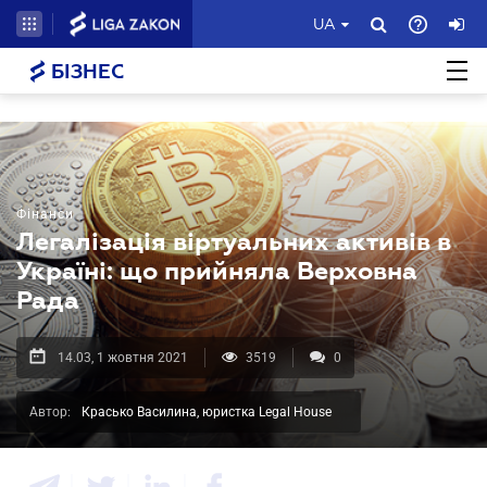
UA
БІЗНЕС
Фінанси
Легалізація віртуальних активів в
Україні: що прийняла Верховна
Рада
14.03, 1 жовтня 2021
3519
0
Автор:
Красько Василина, юристка Legal House