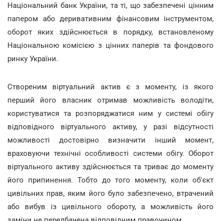
Національний банк України, та ті, що забезпечені цінним
папером або деривативним фінансовим інструментом,
оборот яких здійснюється в порядку, встановленому
Національною комісією з цінних паперів та фондового
ринку України.
Створеним віртуальний актив є з моменту, із якого
перший його власник отримав можливість володіти,
користуватися та розпоряджатися ним у системі обігу
відповідного віртуального активу, у разі відсутності
можливості достовірно визначити інший момент,
враховуючи технічні особливості системи обігу. Оборот
віртуального активу здійснюється та триває до моменту
його припинення. Тобто до того моменту, коли об'єкт
цивільних прав, яким його було забезпечено, втрачений
або вибув із цивільного обороту, а можливість його
заміни не передбачена відповідним правочином.