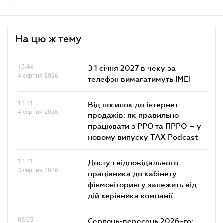
На цю ж тему
15.44
З 1 січня 2027 в чеку за
4 серпня 2026
телефон вимагатимуть IMEI
11.11
Від посилок до інтернет-
4 серпня 2026
продажів: як правильно
працювати з РРО та ПРРО – у
новому випуску TAX Podcast
11.11
Доступ відповідального
3 серпня 2026
працівника до кабінету
фінмоніторингу залежить від
дій керівника компанії
09.05
Серпень-вересень 2026-го: