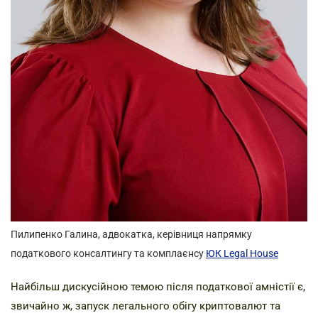
Пилипенко Галина,
адвокатка, керівниця напрямку
податкового консалтингу та комплаєнсу
ЮК Legal House
Найбільш дискусійною темою після податкової амністії є,
звичайно ж, запуск легального обігу криптовалют та