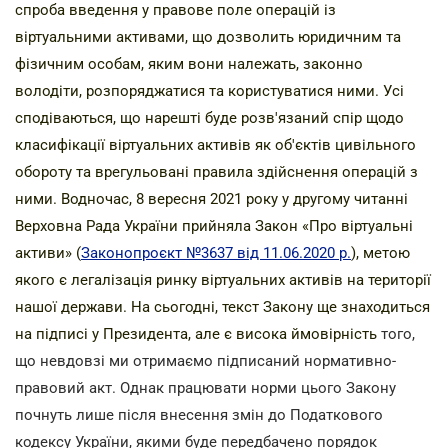
спроба введення у правове поле операцій із
віртуальними активами, що дозволить юридичним та
фізичним особам, яким вони належать, законно
володіти, розпоряджатися та користуватися ними. Усі
сподіваються, що нарешті буде розв'язаний спір щодо
класифікації віртуальних активів як об'єктів цивільного
обороту та врегульовані правила здійснення операцій з
ними. Водночас, 8 вересня 2021 року у другому читанні
Верховна Рада України прийняла Закон «Про віртуальні
активи» (
Законопроєкт №3637 від 11.06.2020 р.
), метою
якого є легалізація ринку віртуальних активів на території
нашої держави. На сьогодні, текст Закону ще знаходиться
на підписі у Президента, але є висока ймовірність
того,
що невдовзі ми отримаємо підписаний нормативно-
правовий акт. Однак працювати норми цього Закону
почнуть лише після внесення змін до Податкового
кодексу України, якими буде передбачено порядок