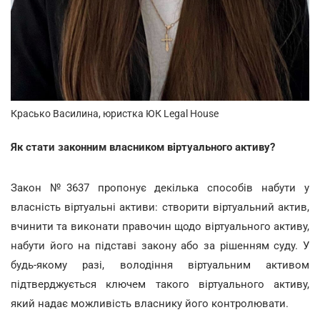
Красько Василина, юристка ЮК Legal House
Як стати законним власником віртуального активу?
Закон №3637 пропонує декілька способів набути у
власність віртуальні активи: створити віртуальний актив,
вчинити та виконати правочин щодо віртуального активу,
набути його на підставі закону або за рішенням суду. У
будь-якому разі, володіння віртуальним активом
підтверджується ключем такого віртуального активу,
який надає можливість власнику його контролювати.