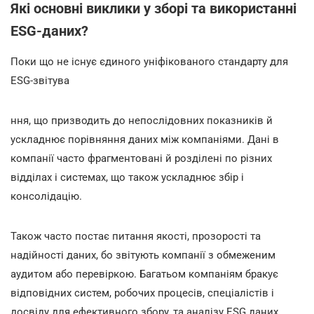
Які основні виклики у зборі та використанні
ESG-даних?
Поки що не існує єдиного уніфікованого стандарту для
ESG-звітува
ння, що призводить до непослідовних показників й
ускладнює порівняння даних між компаніями. Дані в
компанії часто фрагментовані й розділені по різних
відділах і системах, що також ускладнює збір і
консолідацію.
Також часто постає питання якості, прозорості та
надійності даних, бо звітують компанії з обмеженим
аудитом або перевіркою. Багатьом компаніям бракує
відповідних систем, робочих процесів, спеціалістів і
досвіду для ефективного збору, та аналізу ESG даних.