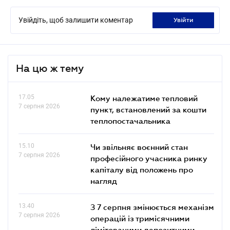
Увійдіть, щоб залишити коментар
увійти
На цю ж тему
17.05
Кому належатиме тепловий
7 серпня 2026
пункт, встановлений за кошти
теплопостачальника
15.10
Чи звільняє воєнний стан
7 серпня 2026
професійного учасника ринку
капіталу від положень про
нагляд
13.40
З 7 серпня змінюється механізм
7 серпня 2026
операцій із тримісячними
лімітованими депозитними