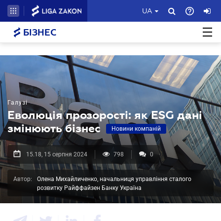
UA
БІЗНЕС
Галузі
Еволюція прозорості: як ESG дані
змінюють бізнес
Новини компаній
15.18, 15 серпня 2024
798
0
Автор:
Олена Михайличенко, начальниця управління сталого
розвитку Райффайзен Банку Україна