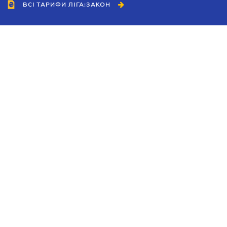
ВСІ ТАРИФИ ЛІГА:ЗАКОН
Співробітництво
Агенти
Дилери
Політика конфіденційності
Умови використання сайту
Реклама
Блог
Новини компанії
Керівництва
Каталоги компаній
Теми в центрі уваги
Підтримка та контакти