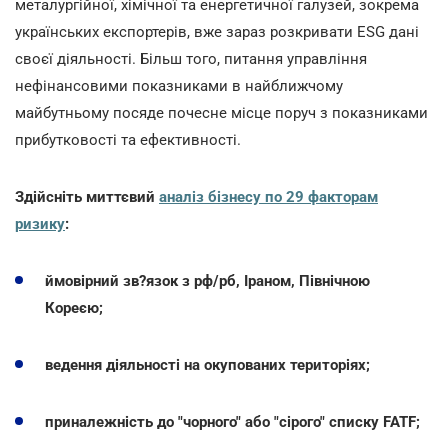
металургійної, хімічної та енергетичної галузей, зокрема
українських експортерів, вже зараз розкривати ESG дані
своєї діяльності. Більш того, питання управління
нефінансовими показниками в найближчому
майбутньому посяде почесне місце поруч з показниками
прибутковості та ефективності.
Здійсніть миттєвий
аналіз бізнесу по 29 факторам
ризику
:
ймовірний зв?язок з рф/рб, Іраном, Північною
Кореєю;
ведення діяльності на окупованих територіях;
приналежність до "чорного" або "сірого" списку FATF;