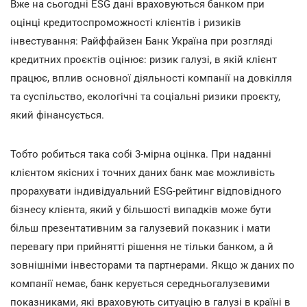
Вже на сьогодні ESG дані враховуються банком при
оцінці кредитоспроможності клієнтів і ризиків
інвестування: Райффайзен Банк Україна при розгляді
кредитних проєктів оцінює: ризик галузі, в якій клієнт
працює, вплив основної діяльності компанії на довкілля
та суспільство, екологічні та соціальні ризики проєкту,
який фінансується.
Тобто робиться така собі 3-мірна оцінка. При наданні
клієнтом якісних і точних даних банк має можливість
прорахувати індивідуальний ESG-рейтинг відповідного
бізнесу клієнта, який у більшості випадків може бути
більш презентативним за галузевий показник і мати
перевагу при прийнятті рішення не тільки банком, а й
зовнішніми інвесторами та партнерами. Якщо ж даних по
компанії немає, банк керується середньогалузевими
показниками, які враховують ситуацію в галузі в країні в