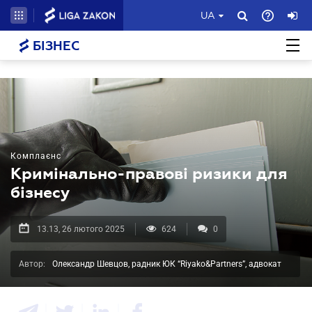
UA
БІЗНЕС
Комплаєнс
Кримінально-правові ризики для
бізнесу
13.13, 26 лютого 2025
624
0
Автор:
Олександр Шевцов, радник ЮК “Riyako&Partners”, адвокат