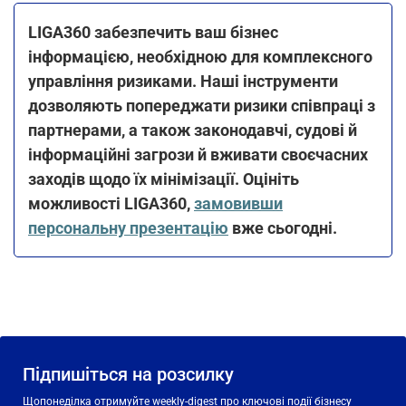
LIGA360 забезпечить ваш бізнес
інформацією, необхідною для комплексного
управління ризиками. Наші інструменти
дозволяють попереджати ризики співпраці з
партнерами, а також законодавчі, судові й
інформаційні загрози й вживати своєчасних
заходів щодо їх мінімізації. Оцініть
можливості LIGA360,
замовивши
персональну презентацію
вже сьогодні.
Підпишіться на розсилку
Щопонеділка отримуйте weekly-digest про ключові події бізнесу