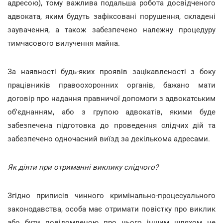
адресою), тому важлива подальша робота досвідченого
адвоката, яким будуть зафіксовані порушення, складені
заувачення, а також забезпечено належну процедуру
тимчасового вилучення майна.
За наявності будь-яких проявів зацікавленості з боку
працівників правоохоронних органів, бажано мати
договір про надання правничої допомоги з адвокатським
об'єднанням, або з групою адвокатів, якими буде
забезпечена підготовка до проведення слідчих дій та
забезпечено одночасний виїзд за декількома адресами.
Як діяти при отриманні виклику слідчого?
Згідно приписів чинного кримінально-процесуального
законодавства, особа має отримати повістку про виклик
або бути повідомленою про нього іншим шляхом не