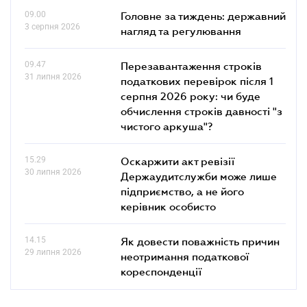
09.00
Головне за тиждень: державний
3 серпня 2026
нагляд та регулювання
09.47
Перезавантаження строків
31 липня 2026
податкових перевірок після 1
серпня 2026 року: чи буде
обчислення строків давності "з
чистого аркуша"?
15.29
Оскаржити акт ревізії
30 липня 2026
Держаудитслужби може лише
підприємство, а не його
керівник особисто
14.15
Як довести поважність причин
29 липня 2026
неотримання податкової
кореспонденції