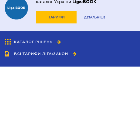
каталог України
Liga:BOOK
ТАРИФИ
ДЕТАЛЬНІШЕ
КАТАЛОГ РІШЕНЬ
ВСІ ТАРИФИ ЛІГА:ЗАКОН
Співробітництво
Агенти
Дилери
Політика конфіденційності
Умови використання сайту
Реклама
Блог