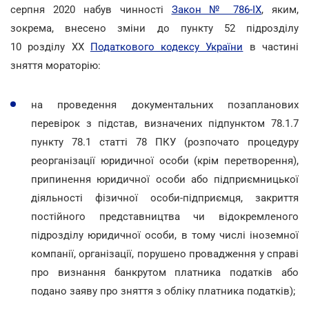
серпня 2020 набув чинності
Закон № 786-IX
, яким,
зокрема, внесено зміни до пункту 52 підрозділу
10 розділу ХХ
Податкового кодексу України
в частині
зняття мораторію:
на проведення документальних позапланових
перевірок з підстав, визначених підпунктом 78.1.7
пункту 78.1 статті 78 ПКУ (розпочато процедуру
реорганізації юридичної особи (крім перетворення),
припинення юридичної особи або підприємницької
діяльності фізичної особи-підприємця, закриття
постійного представництва чи відокремленого
підрозділу юридичної особи, в тому числі іноземної
компанії, організації, порушено провадження у справі
про визнання банкрутом платника податків або
подано заяву про зняття з обліку платника податків);