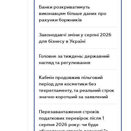
Банки розкриватимуть
виконавцям більше даних про
рахунки боржників
Законодавчі зміни у серпні 2026
для бізнесу в Україні
Головне за тиждень: державний
нагляд та регулювання
Кабмін продовжив пільговий
період для косметики без
техрегламенту, та реальний строк
значно коротший за заявлений
Перезавантаження строків
податкових перевірок після 1
серпня 2026 року: чи буде
обчислення строків давності "з