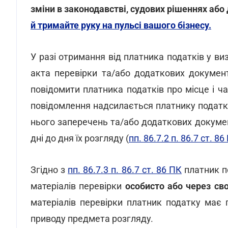
зміни в законодавстві, судових рішеннях або 
й тримайте руку на пульсі вашого бізнесу.
У разі отримання від платника податків у в
акта перевірки та/або додаткових докумен
повідомити платника податків про місце і ч
повідомлення надсилається платнику податкі
нього заперечень та/або додаткових документ
дні до дня їх розгляду (
пп. 86.7.2 п. 86.7 ст. 86
Згідно з
пп. 86.7.3 п. 86.7 ст. 86 ПК
платник по
матеріалів перевірки
особисто або через св
матеріалів перевірки платник податку має 
приводу предмета розгляду.