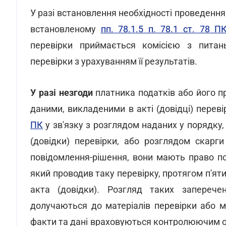
У разі встановлення необхідності проведення
встановленому
пп. 78.1.5 п. 78.1 ст. 78 П
перевірки приймається комісією з питан
перевірки з урахуванням її результатів.
У разі незгоди
платника податків або його п
даними, викладеними в акті (довідці) переві
ПК
у зв'язку з розглядом наданих у порядку
(довідки) перевірки, або розглядом скар
повідомлення-рішення, вони мають право п
який проводив таку перевірку, протягом п'ят
акта (довідки). Розгляд таких заперече
долучаються до матеріалів перевірки або м
факти та дані враховуються контролюючим ор