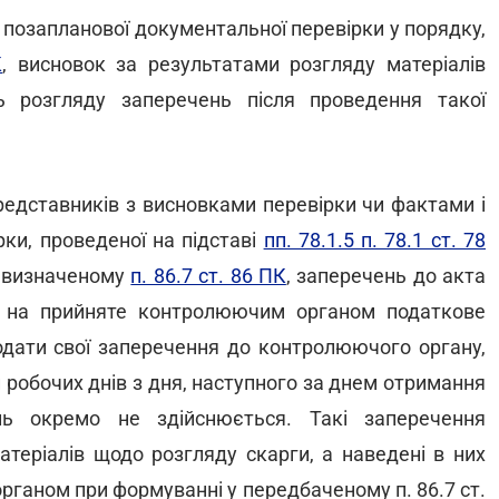
 позапланової документальної перевірки у порядку,
К
, висновок за результатами розгляду матеріалів
ь розгляду заперечень після проведення такої
редставників з висновками перевірки чи фактами і
рки, проведеної на підставі
пп. 78.1.5 п. 78.1 ст. 78
, визначеному
п. 86.7 ст. 86 ПК
, заперечень до акта
ги на прийняте контролюючим органом податкове
одати свої заперечення до контролюючого органу,
и робочих днів з дня, наступного за днем отримання
нь окремо не здійснюється. Такі заперечення
атеріалів щодо розгляду скарги, а наведені в них
ганом при формуванні у передбаченому п. 86.7 ст.