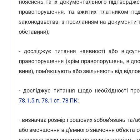
пояснень та їх документального підтвердже
правопорушення, та вжитих платником под
законодавства, з посиланням на документи т
обставини);
- досліджує питання наявності або відсут
правопорушення (крім правопорушень, відпов
вини), пом'якшують або звільняють від відпов
- досліджує питання щодо необхідності пр
78.1.5 п. 78.1 ст. 78 ПК
;
- визначає розмір грошових зобов'язань та
або зменшення від'ємного значення об'єкта 
значення суми податку на додану вартість, 