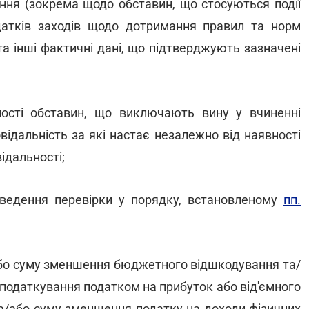
ння (зокрема щодо обставин, що стосуються події
атків заходів щодо дотримання правил та норм
а інші фактичні дані, що підтверджують зазначені
ності обставин, що виключають вину у вчиненні
ідальність за які настає незалежно від наявності
ідальності;
оведення перевірки у порядку, встановленому
пп.
/або суму зменшення бюджетного відшкодування та/
оподаткування податком на прибуток або від'ємного
та/або суму зменшення податку на доходи фізичних