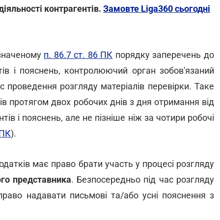
діяльності контрагентів.
Замовте Liga360 сьогодні
изначеному
п. 86.7 ст. 86 ПК
порядку заперечень до
тів і пояснень, контролюючий орган зобов'язаний
ас проведення розгляду матеріалів перевірки. Таке
в протягом двох робочих днів з дня отримання від
ів і пояснень, але не пізніше ніж за чотири робочі
 ПК
).
датків має право брати участь у процесі розгляду
ого представника
. Безпосередньо під час розгляду
право надавати письмові та/або усні пояснення з