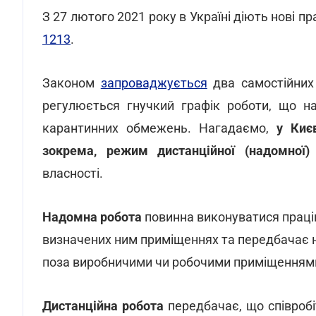
З 27 лютого 2021 року в Україні діють нові п
1213
.
Законом
запроваджується
два самостійних
регулюється гнучкий графік роботи, що н
карантинних обмежень. Нагадаємо,
у Киє
зокрема, режим дистанційної (надомної)
власності.
Надомна робота
повинна виконуватися праці
визначених ним приміщеннях та передбачає ная
поза виробничими чи робочими приміщеннями
Дистанційна робота
передбачає, що співроб