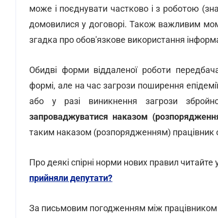
може і поєднувати частково і з роботою (зн
домовилися у договорі. Також важливим моме
згадка про обов'язкове використання інформа
Обидві форми віддаленої роботи передбач
формі, але на час загрози поширення епідемії,
або у разі виникнення загрози збройно
запроваджуватися наказом (розпорядженн
таким наказом (розпорядженням) працівник 
Про деякі спірні норми нових правил читайте у
прийняли депутати?
За письмовим погодженням між працівником 