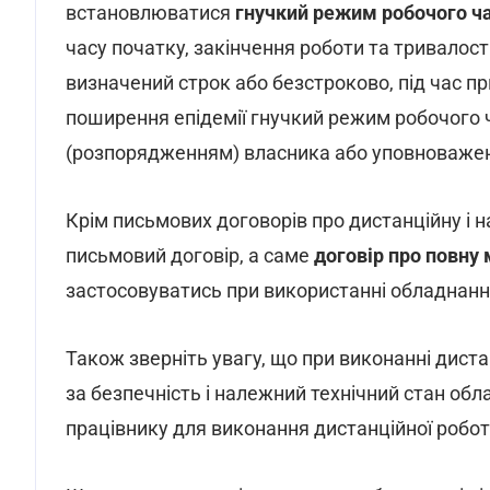
встановлюватися
гнучкий режим робочого ч
часу початку, закінчення роботи та тривалост
визначений строк або безстроково, під час пр
поширення епідемії гнучкий режим робочого
(розпорядженням) власника або уповноважен
Крім письмових договорів про дистанційну і 
письмовий договір, а саме
договір про повну 
застосовуватись при використанні обладнанн
Також зверніть увагу, що при виконанні дист
за безпечність і належний технічний стан об
працівнику для виконання дистанційної робот