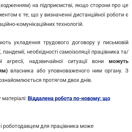
аходженням) на підприємстві, якщо сторони про це
нтом є те, що у визначенні дистанційної роботи є
ційно-комунікаційних технологій.
ають укладення трудового договору у письмовій
 пандемії, необхідності самоізоляції працівника та/
ї агресії, надзвичайної ситуації вони
можуть
ям)
власника або уповноваженого ним органу. З
ознайомлюється протягом двох днів.
 матеріалі:
Віддалена робота по-новому: що
і роботодавцем для працівника може