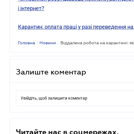
і інтернет?
Карантин: оплата праці у разі переведення н
Головна
/
Новини
/
Віддалена робота на карантині: я
Залиште коментар
Увійдіть, щоб залишити коментар
Читайте нас в соцмережах.