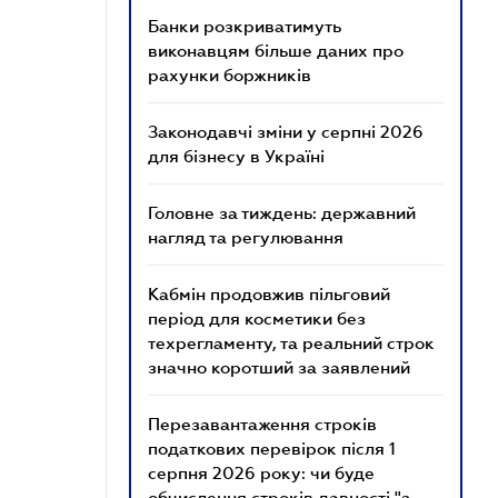
Банки розкриватимуть
виконавцям більше даних про
рахунки боржників
Законодавчі зміни у серпні 2026
для бізнесу в Україні
Головне за тиждень: державний
нагляд та регулювання
Кабмін продовжив пільговий
період для косметики без
техрегламенту, та реальний строк
значно коротший за заявлений
Перезавантаження строків
податкових перевірок після 1
серпня 2026 року: чи буде
обчислення строків давності "з