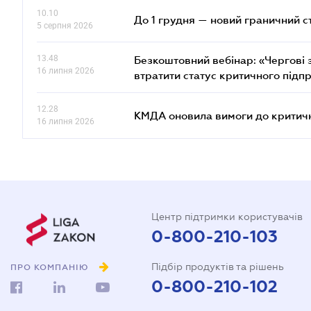
10.10
До 1 грудня — новий граничний с
5 серпня 2026
13.48
Безкоштовний вебінар: «Чергові з
16 липня 2026
втратити статус критичного підп
12.28
КМДА оновила вимоги до критичн
16 липня 2026
Центр підтримки користувачів
0-800-210-103
Підбір продуктів та рішень
ПРО КОМПАНІЮ
0-800-210-102