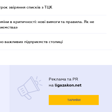
трок звіряння списків з ТЦК
міни в критичності: нові вимоги та правила. Як не
риємства»
о важливих підприємств столиці
Реклама та PR
ligazakon.net
на
ТАРИФИ