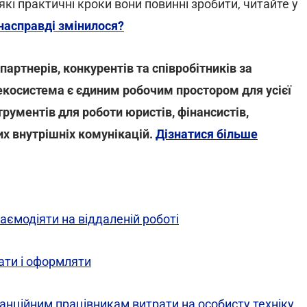
кі практичні кроки вони повинні зробити, читайте у
насправді змінилося?
артнерів, конкурентів та співробітників за
-екосистема є єдиним робочим простором для усієї
трументів для роботи юристів, фінансистів,
их внутрішніх комунікацій.
Дізнатися більше
ємодіяти на віддаленій роботі
ати і оформляти
нційним працівникам витрати на особисту техніку