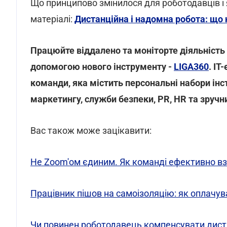
Що принципово змінилося для роботодавців і я
матеріалі:
Дистанційна і надомна робота: що 
Працюйте віддалено та моніторте діяльність п
допомогою нового інструменту -
LIGA360
. IT
команди, яка містить персональні набори інс
маркетингу, служби безпеки, PR, HR та зручн
Вас також може зацікавити:
Не Zoom'ом єдиним. Як команді ефективно вза
Працівник пішов на самоізоляцію: як оплачув
Чи повинен роботодавець компенсувати диста