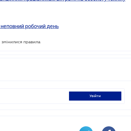
а неповний робочий день
к змінилися правила
увійти