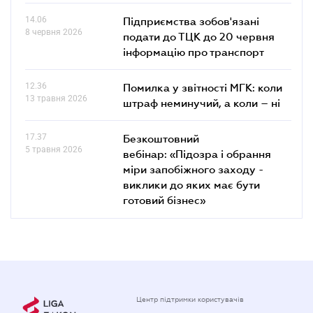
14.06
Підприємства зобов'язані
8 червня 2026
подати до ТЦК до 20 червня
інформацію про транспорт
12.36
Помилка у звітності МГК: коли
13 травня 2026
штраф неминучий, а коли – ні
17.37
Безкоштовний
5 травня 2026
вебінар: «Підозра і обрання
міри запобіжного заходу -
виклики до яких має бути
готовий бізнес»
Центр підтримки користувачів