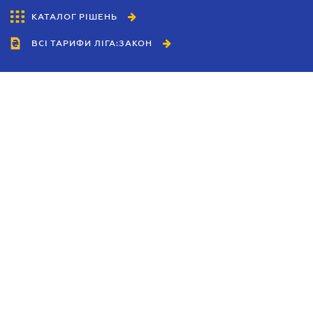
КАТАЛОГ РІШЕНЬ
ВСІ ТАРИФИ ЛІГА:ЗАКОН
Співробітництво
Агенти
Дилери
Політика конфіденційності
Умови використання сайту
Реклама
Блог
Новини компанії
Керівництва
Каталоги компаній
Теми в центрі уваги