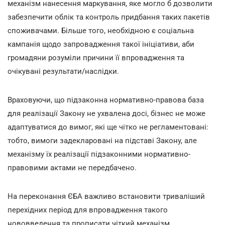
механізм нанесення маркування, яке могло б дозволити
забезпечити облік та контроль придбання таких пакетів
споживачами. Більше того, необхідною є соціальна
кампанія щодо запровадження такої ініціативи, аби
громадяни розуміли причини її впровадження та
очікувані результати/наслідки.
Враховуючи, що підзаконна нормативно-правова база
для реалізації Закону не ухвалена досі, бізнес не може
адаптуватися до вимог, які ще чітко не регламентовані:
тобто, вимоги задекларовані на підставі Закону, але
механізму їх реалізації підзаконними нормативно-
правовими актами не передбачено.
На переконання ЄБА важливо встановити триваліший
перехідних період для впровадження такого
нововведення та прописати чіткий механізм