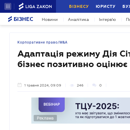
БІЗНЕСУ
ЮРИСТУ
БУ
БІЗНЕС
Новини
Аналітика
Інтерв'ю
П
Корпоративне право/M&A
Адаптація режиму Дія Сіт
бізнес позитивно оцінює
1 травня 2024, 09:09
246
0
Реклама