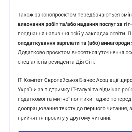
Також законопроєктом передбачаються зміни
виконання робіт та/або надання послуг за гі
поєднання навчання осіб у закладах освіти.
оподаткування зарплати та (або) винагороди 
Додатково проєктом вносяться уточнення осо
спеціалістів резидента Дія Сіті.
ІТ Комітет Європейської Бізнес Асоціації щир
України за підтримку ІТ-галузі та відмічає ро
податкової та митної політики - адже попередн
доопрацювання тексту до першого читання, за
прийняття проєкту у другому читанні.