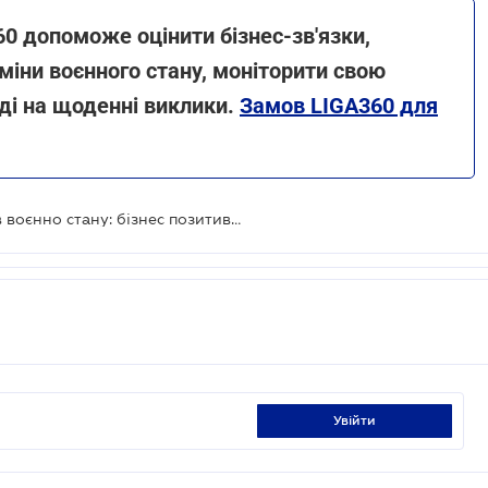
60 допоможе оцінити бізнес-зв'язки,
іни воєнного стану, моніторити свою
іді на щоденні виклики.
Замов LIGA360 для
Адаптація режиму Дія Сіті до умов воєнно стану: бізнес позитивно оцінює проєкт
увійти