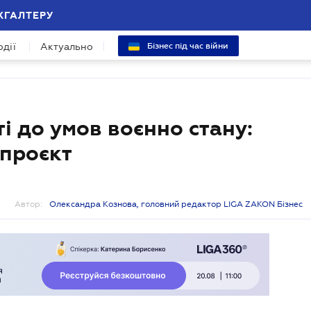
ХГАЛТЕРУ
одії
Актуально
Бізнес під час війни
і до умов воєнно стану:
 проєкт
Автор:
Олександра Кознова, головний редактор LIGA ZAKON Бізнес