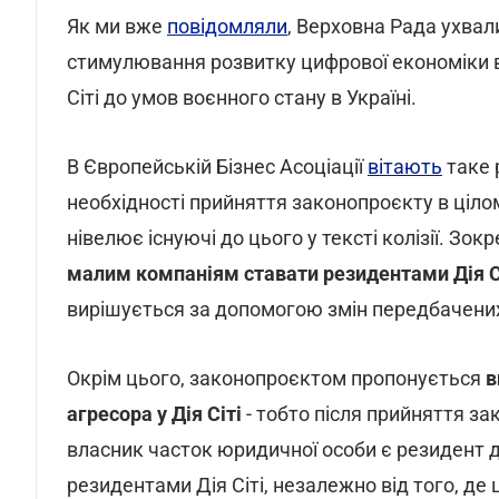
Як ми вже
повідомляли
, Верховна Рада ухва
стимулювання розвитку цифрової економіки в
Сіті до умов воєнного стану в Україні.
В Європейській Бізнес Асоціації
вітають
таке 
необхідності прийняття законопроєкту в цілом
нівелює існуючі до цього у тексті колізії. Зок
малим компаніям ставати резидентами Дія C
вирішується за допомогою змін передбачени
Окрім цього, законопроєктом пропонується
в
агресора у Дія Сіті
- тобто після прийняття з
власник часток юридичної особи є резидент д
резидентами Дія Сіті, незалежно від того, де