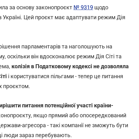
лила за основу законопроєкт
№ 9319
щодо
 Україні. Цей проєкт має адаптувати режим Дія
рішення парламентарів та наголошують на
у, оскільки він вдосконалює режим Дія Сіті та
рема,
колізія в Податковому кодексі не дозволяла
іті
і користуватися пільгами - тепер це питання
х проєктом.
ирішити питання потенційної участі країни-
аконопроєкту, якщо прямий або опосередкований
ержави-агресора - такі компанії не зможуть бути
 ці люди зараз перебувають.