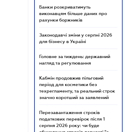
Банки розкриватимуть
виконавцям більше даних про
рахунки боржників
Законодавчі зміни у серпні 2026
для бізнесу в Україні
Головне за тиждень: державний
нагляд та регулювання
Кабмін продовжив пільговий
період для косметики без
техрегламенту, та реальний строк
значно коротший за заявлений
Перезавантаження строків
податкових перевірок після 1
серпня 2026 року: чи буде
обчислення строків давності "з