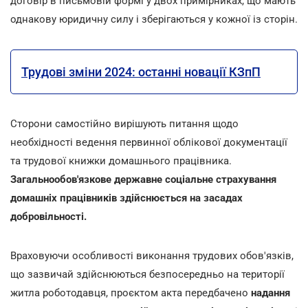
договір в письмовій формі у двох примірниках, що мають
однакову юридичну силу і зберігаються у кожної із сторін.
Трудові зміни 2024: останні новації КЗпП
Сторони самостійно вирішують питання щодо
необхідності ведення первинної облікової документації
та трудової книжки домашнього працівника.
Загальнообов'язкове державне соціальне страхування
домашніх працівників здійснюється на засадах
добровільності.
Враховуючи особливості виконання трудових обов'язків,
що зазвичай здійснюються безпосередньо на території
житла роботодавця, проєктом акта передбачено
надання