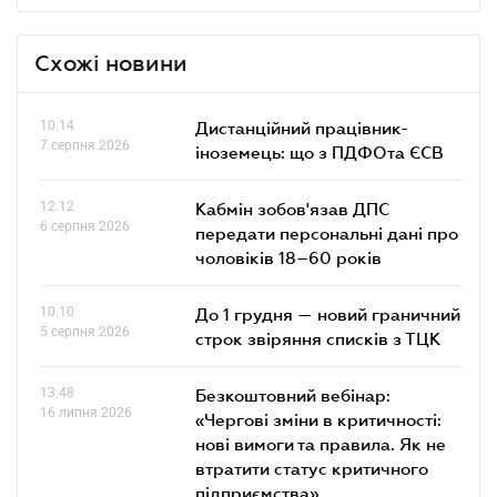
Схожі новини
10.14
Дистанційний працівник-
7 серпня 2026
іноземець: що з ПДФОта ЄСВ
12.12
Кабмін зобов'язав ДПС
6 серпня 2026
передати персональні дані про
чоловіків 18–60 років
10.10
До 1 грудня — новий граничний
5 серпня 2026
строк звіряння списків з ТЦК
13.48
Безкоштовний вебінар:
16 липня 2026
«Чергові зміни в критичності:
нові вимоги та правила. Як не
втратити статус критичного
підприємства»