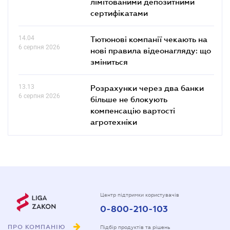
лімітованими депозитними
сертифікатами
14.04
Тютюнові компанії чекають на
6 серпня 2026
нові правила відеонагляду: що
зміниться
13.13
Розрахунки через два банки
6 серпня 2026
більше не блокують
компенсацію вартості
агротехніки
Центр підтримки користувачів
0-800-210-103
ПРО КОМПАНІЮ
Підбір продуктів та рішень