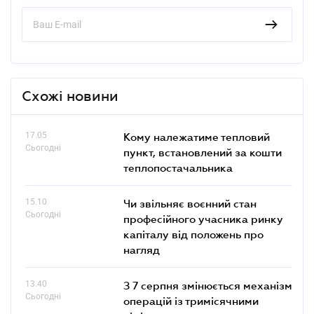
Схожі новини
17.05
Кому належатиме тепловий
Сьогодні
пункт, встановлений за кошти
теплопостачальника
15.10
Чи звільняє воєнний стан
Сьогодні
професійного учасника ринку
капіталу від положень про
нагляд
13.40
З 7 серпня змінюється механізм
Сьогодні
операцій із тримісячними