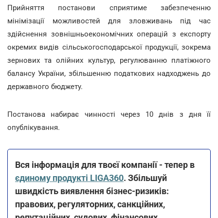
Прийняття постанови сприятиме забезпеченню
мінімізації можливостей для зловживань під час
здійснення зовнішньоекономічних операцій з експорту
окремих видів сільськогосподарської продукції, зокрема
зернових та олійних культур, регулюванню платіжного
балансу України, збільшенню податкових надходжень до
державного бюджету.
Постанова набирає чинності через 10 днів з дня її
опублікування.
Вся інформація для твоєї компанії - тепер в
єдиному продукті LIGA360
. Збільшуй
швидкість виявлення бізнес-ризиків:
правових, регуляторних, санкційних,
репутаційних, судових, фінансових,