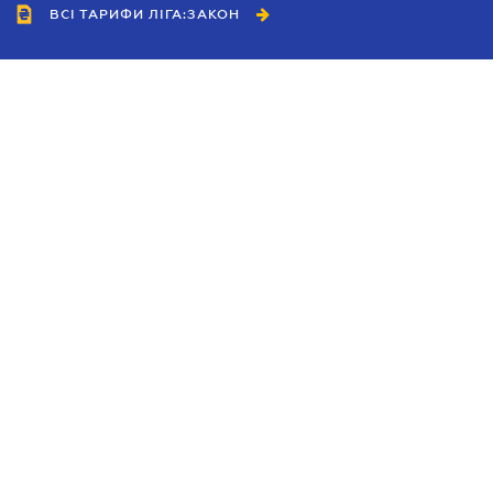
ВСІ ТАРИФИ ЛІГА:ЗАКОН
Співробітництво
Агенти
Дилери
Політика конфіденційності
Умови використання сайту
Реклама
Блог
Новини компанії
Керівництва
Каталоги компаній
Теми в центрі уваги
Підтримка та контакти