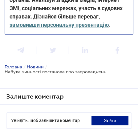
ЗМІ, соціальних мережах, участь в судових
справах. Дізнайся більше переваг,
замовивши персональну презентацію
.
Головна
/
Новини
/
Набула чинності постанова про запровадження кешбеку "Зроблено в Україні": як долучитися до проекту
Залиште коментар
Увійдіть, щоб залишити коментар
увійти