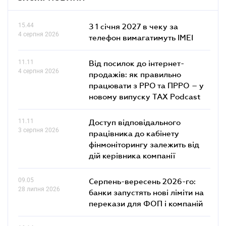
15.44
З 1 січня 2027 в чеку за
4 серпня 2026
телефон вимагатимуть IMEI
11.11
Від посилок до інтернет-
4 серпня 2026
продажів: як правильно
працювати з РРО та ПРРО – у
новому випуску TAX Podcast
11.11
Доступ відповідального
3 серпня 2026
працівника до кабінету
фінмоніторингу залежить від
дій керівника компанії
09.05
Серпень-вересень 2026-го:
28 липня 2026
банки запустять нові ліміти на
перекази для ФОП і компаній