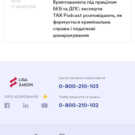
16.14
Криптовалюта під прицілом
17 липня 2026
БЕБ та ДПС: експерти
TAX Podcast розповідають, як
формується кримінальна
справа і податкові
донарахування
Центр підтримки користувачів
0-800-210-103
ПРО КОМПАНІЮ
Підбір продуктів та рішень
0-800-210-102