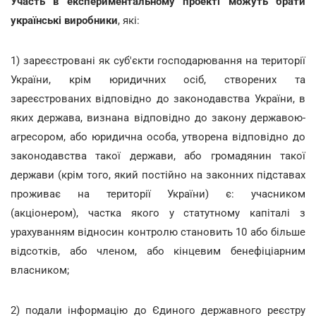
Участь в експериментальному проекті можуть брати
українські виробники
, які:
1) зареєстровані як суб'єкти господарювання на території
України, крім юридичних осіб, створених та
зареєстрованих відповідно до законодавства України, в
яких держава, визнана відповідно до закону державою-
агресором, або юридична особа, утворена відповідно до
законодавства такої держави, або громадянин такої
держави (крім того, який постійно на законних підставах
проживає на території України) є: учасником
(акціонером), частка якого у статутному капіталі з
урахуванням відносин контролю становить 10 або більше
відсотків, або членом, або кінцевим бенефіціарним
власником;
2) подали інформацію до Єдиного державного реєстру