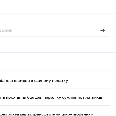
ід для відмови в єдиному податку
ють прохідний бал для переліку сумлінних платників
 донарахувань за трансфертним ціноутворенням