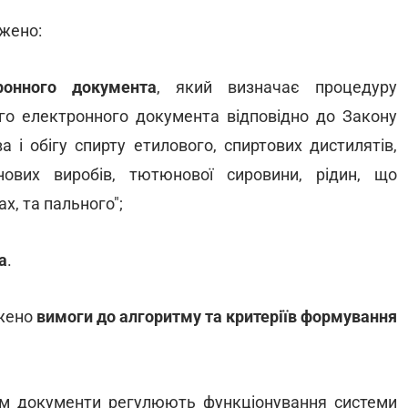
жено:
ронного документа
, який визначає процедуру
го електронного документа відповідно до Закону
і обігу спирту етилового, спиртових дистилятів,
нових виробів, тютюнової сировини, рідин, що
х, та пального";
а
.
жено
вимоги до алгоритму та критеріїв формування
ом документи регулюють функціонування системи