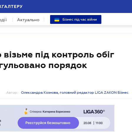
ХГАЛТЕРУ
одії
Актуально
Бізнес під час війни
візьме під контроль обіг
егульовано порядок
Автор:
Олександра Кознова, головний редактор LIGA ZAKON Бізнес