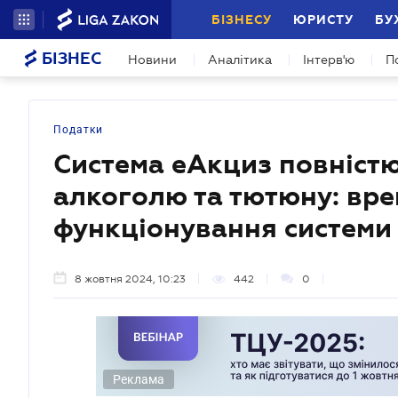
БІЗНЕСУ
ЮРИСТУ
БУ
БІЗНЕС
Новини
Аналітика
Інтерв'ю
П
Податки
Система еАкциз повністю 
алкоголю та тютюну: вр
функціонування системи
8 жовтня 2024, 10:23
442
0
Реклама