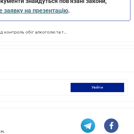
кументи знайдуться пов'язані закони,
 заявку на презентацію
.
Система еАкциз повністю візьме під контроль обіг алкоголю та тютюну: врегульовано порядок функціонування системи
увійти
н.