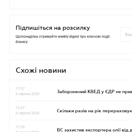
Підпишіться на розсилку
Щопонеділка отримуйте weekly-digest про ключові події
бізнесу
Схожі новини
17.07
Заборонений КВЕД у ЄДР не прив
6 серпня 2026
15.07
Скільки разів на рік перерахову
6 серпня 2026
17.00
ВС захистив експортера олії від