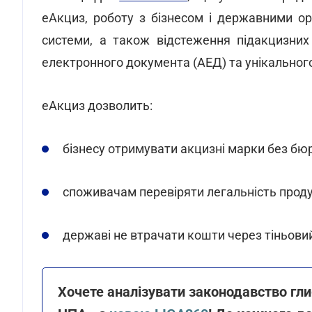
еАкциз, роботу з бізнесом і державними о
системи, а також відстеження підакцизних
електронного документа (АЕД) та унікального
еАкциз дозволить:
бізнесу отримувати акцизні марки без бюро
споживачам перевіряти легальність продук
державі не втрачати кошти через тіньов
Хочете аналізувати законодавство гл