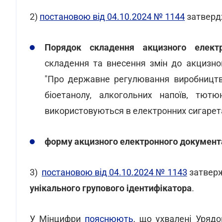
2)
постановою від 04.10.2024 № 1144
затверд
Порядок складення акцизного елект
складення та внесення змін до акцизно
"Про державне регулювання виробництва 
біоетанолу, алкогольних напоїв, тютю
використовуються в електронних сигарета
форму акцизного електронного документ
3)
постановою від 04.10.2024 № 1143
затвер
унікального групового ідентифікатора
.
У Мінцифри
пояснюють
, що ухвалені Уряд