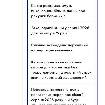
Банки розкриватимуть
виконавцям більше даних про
рахунки боржників
Законодавчі зміни у серпні 2026
для бізнесу в Україні
Головне за тиждень: державний
нагляд та регулювання
Кабмін продовжив пільговий
період для косметики без
техрегламенту, та реальний строк
значно коротший за заявлений
Перезавантаження строків
податкових перевірок після 1
серпня 2026 року: чи буде
обчислення строків давності "з