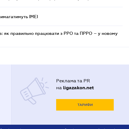
 вимагатимуть IMEI
в: як правильно працювати з РРО та ПРРО – у новому
Реклама та PR
ligazakon.net
на
ТАРИФИ