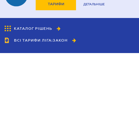
ТАРИФИ
ДЕТАЛЬНІШЕ
КАТАЛОГ РІШЕНЬ
ВСІ ТАРИФИ ЛІГА:ЗАКОН
Співробітництво
Агенти
Дилери
Політика конфіденційності
Умови використання сайту
Реклама
Блог
Новини компанії
Керівництва