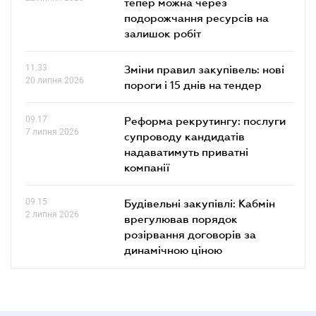
тепер можна через
подорожчання ресурсів на
залишок робіт
11.33
Зміни правил закупівель: нові
20 липня 2026
пороги і 15 днів на тендер
09.17
Реформа рекрутингу: послуги
7 липня 2026
супроводу кандидатів
надаватимуть приватні
компанії
09.15
Будівельні закупівлі: Кабмін
2 липня 2026
врегулював порядок
розірвання договорів за
динамічною ціною