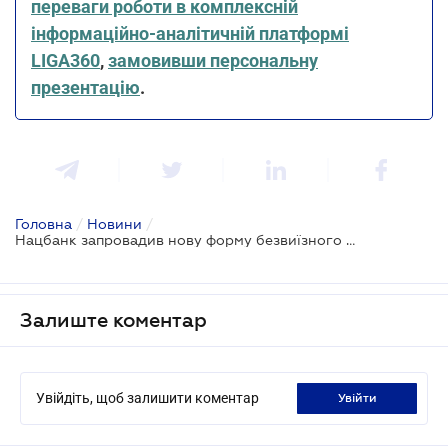
переваги роботи в комплексній
інформаційно-аналітичній платформі
LIGA360
,
замовивши персональну
презентацію
.
Головна
/
Новини
/
Нацбанк запровадив нову форму безвиїзного банківського нагляду
Залиште коментар
Увійдіть, щоб залишити коментар
увійти