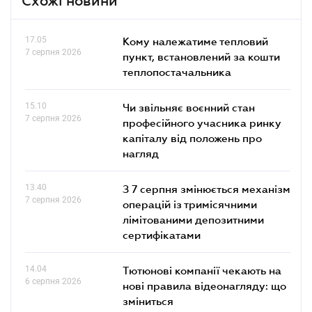
Схожі новини
17.05
Кому належатиме тепловий
7 серпня 2026
пункт, встановлений за кошти
теплопостачальника
15.10
Чи звільняє воєнний стан
7 серпня 2026
професійного учасника ринку
капіталу від положень про
нагляд
13.40
З 7 серпня змінюється механізм
7 серпня 2026
операцій із тримісячними
лімітованими депозитними
сертифікатами
14.04
Тютюнові компанії чекають на
6 серпня 2026
нові правила відеонагляду: що
зміниться