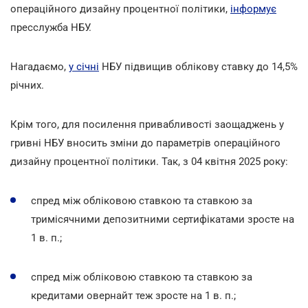
операційного дизайну процентної політики,
інформує
пресслужба НБУ.
Нагадаємо,
у січні
НБУ підвищив облікову ставку
до 14,5%
річних.
Крім того, для посилення привабливості заощаджень у
гривні НБУ вносить зміни до параметрів операційного
дизайну процентної політики. Так, з 04 квітня 2025 року:
спред між обліковою ставкою та ставкою за
тримісячними депозитними сертифікатами зросте на
1 в. п.;
спред між обліковою ставкою та ставкою за
кредитами овернайт теж зросте на 1 в. п.;