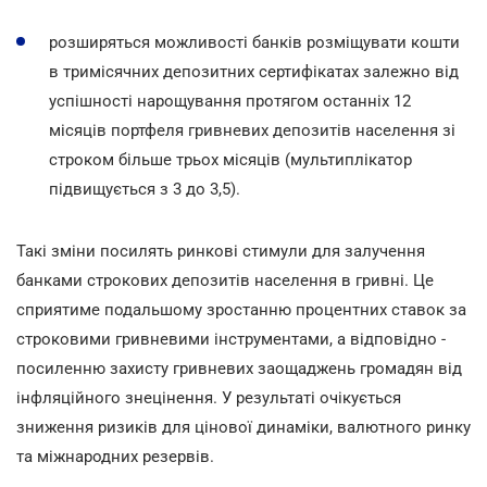
розширяться можливості банків розміщувати кошти
в тримісячних депозитних сертифікатах залежно від
успішності нарощування протягом останніх 12
місяців портфеля гривневих депозитів населення зі
строком більше трьох місяців (мультиплікатор
підвищується з 3 до 3,5).
Такі зміни посилять ринкові стимули для залучення
банками строкових депозитів населення в гривні. Це
сприятиме подальшому зростанню процентних ставок за
строковими гривневими інструментами, а відповідно -
посиленню захисту гривневих заощаджень громадян від
інфляційного знецінення. У результаті очікується
зниження ризиків для цінової динаміки, валютного ринку
та міжнародних резервів.