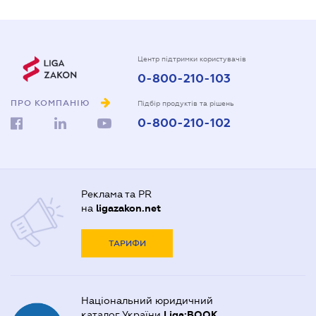
Центр підтримки користувачів
0-800-210-103
ПРО КОМПАНІЮ
Підбір продуктів та рішень
0-800-210-102
Реклама та PR
на
ligazakon.net
ТАРИФИ
Національний юридичний
каталог України
Liga:BOOK