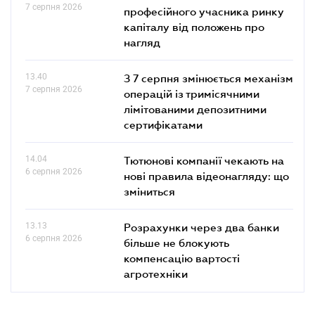
7 серпня 2026
професійного учасника ринку
капіталу від положень про
нагляд
13.40
З 7 серпня змінюється механізм
7 серпня 2026
операцій із тримісячними
лімітованими депозитними
сертифікатами
14.04
Тютюнові компанії чекають на
6 серпня 2026
нові правила відеонагляду: що
зміниться
13.13
Розрахунки через два банки
6 серпня 2026
більше не блокують
компенсацію вартості
агротехніки