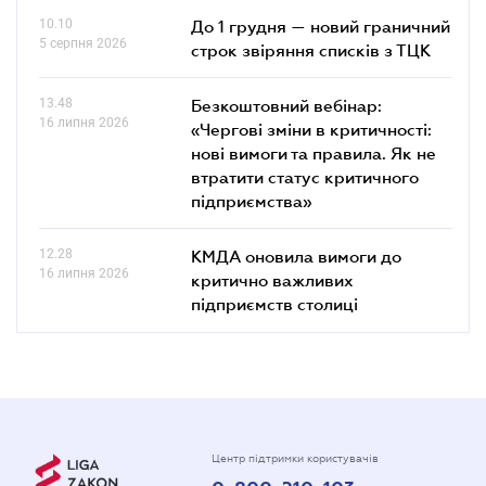
10.10
До 1 грудня — новий граничний
5 серпня 2026
строк звіряння списків з ТЦК
13.48
Безкоштовний вебінар:
16 липня 2026
«Чергові зміни в критичності:
нові вимоги та правила. Як не
втратити статус критичного
підприємства»
12.28
КМДА оновила вимоги до
16 липня 2026
критично важливих
підприємств столиці
Центр підтримки користувачів