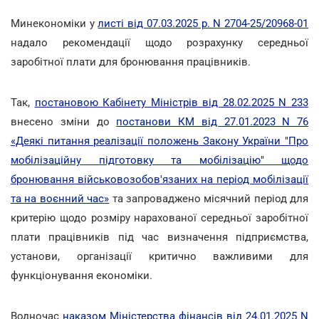
Минекономіки у
листі від 07.03.2025 р. N 2704-25/20968-01
надало рекомендації щодо розрахунку середньої
заробітної плати для бронювання працівників.
Так,
постановою Кабінету Міністрів від 28.02.2025 N 233
внесено зміни до
постанови КМ від 27.01.2023 N 76
«Деякі питання реалізації положень Закону України "Про
мобілізаційну підготовку та мобілізацію" щодо
бронювання військовозобов'язаних на період мобілізації
та на воєнний час»
та запроваджено місячний період для
критерію щодо розміру нарахованої середньої заробітної
плати працівників під час визначення підприємства,
установи, організації критично важливими для
функціонування економіки.
Водночас
наказом Міністерства фінансів від 24.01.2025 N