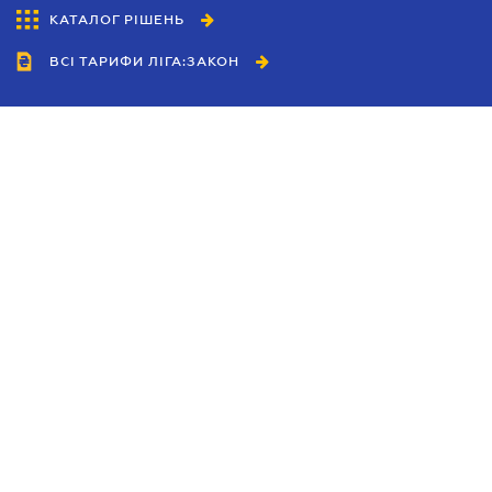
КАТАЛОГ РІШЕНЬ
ВСІ ТАРИФИ ЛІГА:ЗАКОН
Співробітництво
Агенти
Дилери
Політика конфіденційності
Умови використання сайту
Реклама
Блог
Новини компанії
Керівництва
Каталоги компаній
Теми в центрі уваги