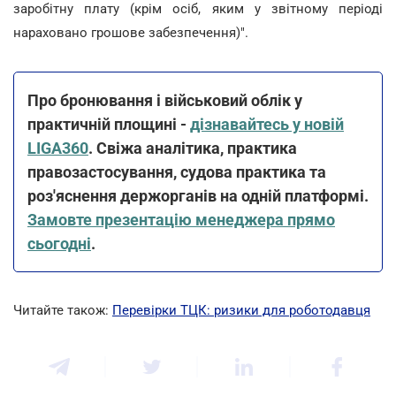
заробітну плату (крім осіб, яким у звітному періоді
нараховано грошове забезпечення)".
Про бронювання і військовий облік у
практичній площині -
дізнавайтесь у новій
LIGA360
. Свіжа аналітика, практика
правозастосування, судова практика та
роз'яснення держорганів на одній платформі.
Замовте презентацію менеджера прямо
сьогодні
.
Читайте також:
Перевірки ТЦК: ризики для роботодавця