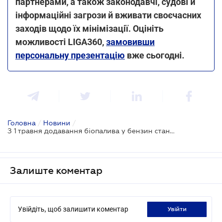
партнерами, а також законодавчі, судові й
інформаційні загрози й вживати своєчасних
заходів щодо їх мінімізації. Оцініть
можливості LIGA360,
замовивши
персональну презентацію
вже сьогодні.
Головна
/
Новини
/
З 1 травня додавання біопалива у бензин стане обов'язковим - Держекоінспекція
Залиште коментар
Увійдіть, щоб залишити коментар
увійти