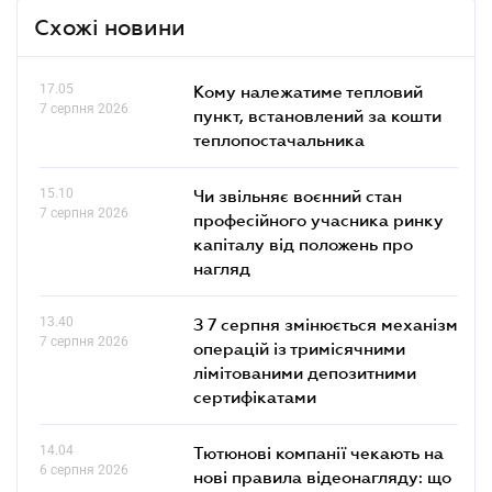
Схожі новини
17.05
Кому належатиме тепловий
7 серпня 2026
пункт, встановлений за кошти
теплопостачальника
15.10
Чи звільняє воєнний стан
7 серпня 2026
професійного учасника ринку
капіталу від положень про
нагляд
13.40
З 7 серпня змінюється механізм
7 серпня 2026
операцій із тримісячними
лімітованими депозитними
сертифікатами
14.04
Тютюнові компанії чекають на
6 серпня 2026
нові правила відеонагляду: що