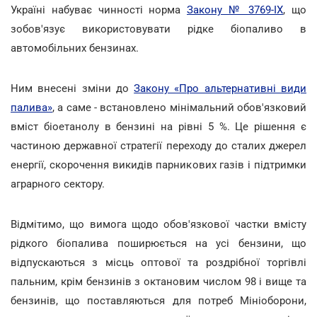
Україні набуває чинності норма
Закону № 3769-IX
, що
зобов'язує використовувати рідке біопаливо в
автомобільних бензинах.
Ним внесені зміни до
Закону «Про альтернативні види
палива»
, а саме - встановлено мінімальний обов'язковий
вміст біоетанолу в бензині на рівні 5 %. Це рішення є
частиною державної стратегії переходу до сталих джерел
енергії, скорочення викидів парникових газів і підтримки
аграрного сектору.
Відмітимо, що вимога щодо обов'язкової частки вмісту
рідкого біопалива поширюється на усі бензини, що
відпускаються з місць оптової та роздрібної торгівлі
пальним, крім бензинів з октановим числом 98 і вище та
бензинів, що поставляються для потреб Мініоборони,