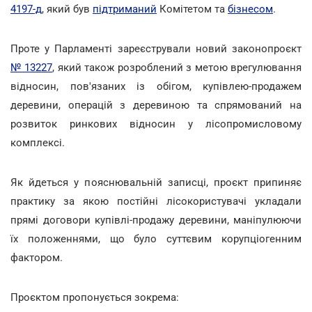
4197-д
, який був
підтриманий
Комітетом та
бізнесом
.
Проте у Парламенті зареєстрували новий законопроєкт
№ 13227
, який також розроблений з метою врегулювання
відносин, пов'язаних із обігом, купівлею-продажем
деревини, операцій з деревиною та спрямований на
розвиток ринкових відносин у лісопромисловому
комплексі.
Як йдеться у пояснювальній записці, проєкт припиняє
практику за якою постійні лісокористувачі укладали
прямі договори купівлі-продажу деревини, маніпулюючи
їх положеннями, що було суттєвим корупціогенним
фактором.
Проєктом пропонується зокрема: