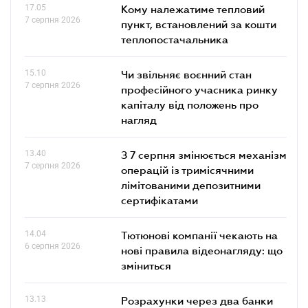
17.05
Кому належатиме тепловий
7 серпня 2026
пункт, встановлений за кошти
теплопостачальника
15.10
Чи звільняє воєнний стан
7 серпня 2026
професійного учасника ринку
капіталу від положень про
нагляд
13.40
З 7 серпня змінюється механізм
7 серпня 2026
операцій із тримісячними
лімітованими депозитними
сертифікатами
14.04
Тютюнові компанії чекають на
6 серпня 2026
нові правила відеонагляду: що
зміниться
13.13
Розрахунки через два банки