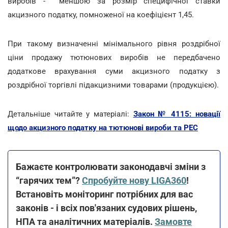
виробів - меншою за розмір специфічної ставки
акцизного податку, помноженої на коефіцієнт 1,45.
При такому визначенні мінімального рівня роздрібної
ціни продажу тютюнових виробів не передбачено
додаткове врахування суми акцизного податку з
роздрібної торгівлі підакцизними товарами (продукцією).
Детальніше читайте у матеріалі:
Закон № 4115: новації
щодо акцизного податку на тютюнові вироби та РЕС
Бажаєте контролювати законодавчі зміни з
“гарячих тем”?
Спробуйте нову LIGA360
!
Встановіть моніторинг потрібних для вас
законів - і всіх пов'язаних судових рішень,
НПА та аналітичних матеріалів.
Замовте