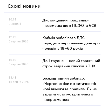
Схожі новини
10.14
Дистанційний працівник-
Сьогодні
іноземець: що з ПДФОта ЄСВ
12.12
Кабмін зобов'язав ДПС
6 серпня 2026
передати персональні дані про
чоловіків 18–60 років
10.10
До 1 грудня — новий граничний
5 серпня 2026
строк звіряння списків з ТЦК
13.48
Безкоштовний вебінар:
16 липня 2026
«Чергові зміни в критичності:
нові вимоги та правила. Як не
втратити статус критичного
підприємства»