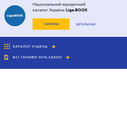
Національний юридичний
каталог України
Liga:BOOK
ТАРИФИ
ДЕТАЛЬНІШЕ
КАТАЛОГ РІШЕНЬ
ВСІ ТАРИФИ ЛІГА:ЗАКОН
Співробітництво
Агенти
Дилери
Політика конфіденційності
Умови використання сайту
Реклама
Блог