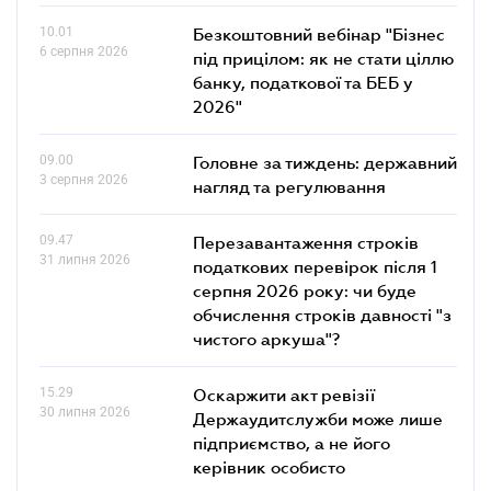
10.01
Безкоштовний вебінар "Бізнес
6 серпня 2026
під прицілом: як не стати ціллю
банку, податкової та БЕБ у
2026"
09.00
Головне за тиждень: державний
3 серпня 2026
нагляд та регулювання
09.47
Перезавантаження строків
31 липня 2026
податкових перевірок після 1
серпня 2026 року: чи буде
обчислення строків давності "з
чистого аркуша"?
15.29
Оскаржити акт ревізії
30 липня 2026
Держаудитслужби може лише
підприємство, а не його
керівник особисто