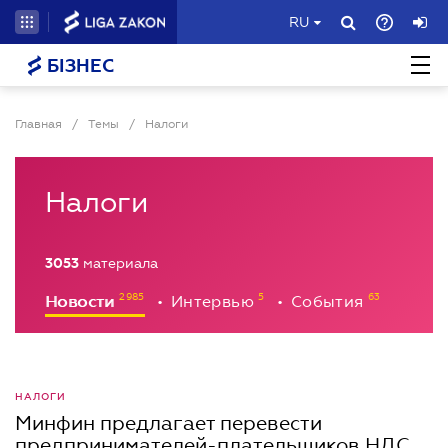
RU
БІЗНЕС
Главная
/
Темы
/
Налоги
Налоги
3053
материала
Новости
Интервью
События
•
•
НАЛОГИ
Минфин предлагает перевести
предпринимателей-плательщиков НДС