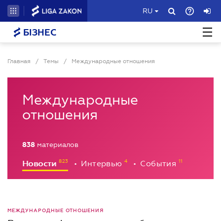
RU
БІЗНЕС
Главная
/
Темы
/
Международные отношения
Международные
отношения
838
материалов
Новости
Интервью
События
•
•
МЕЖДУНАРОДНЫЕ ОТНОШЕНИЯ