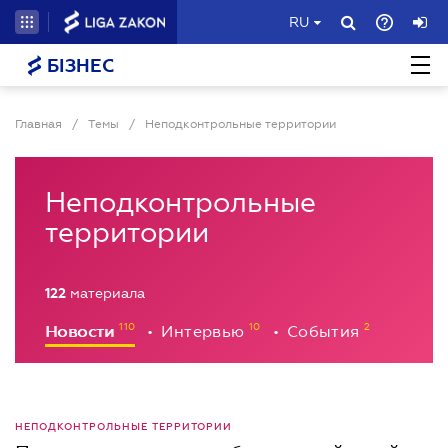
RU
БІЗНЕС
Главная
/
Темы
/
Неподконтрольные территории
Неподконтрольные
территории
122
материала
Новости
Интервью
События
•
•
НЕПОДКОНТРОЛЬНЫЕ ТЕРРИТОРИИ