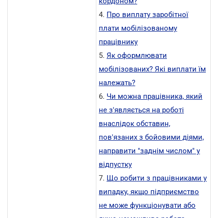
кордоном?
4.
Про виплату заробітної
плати мобілізованому
працівнику
5.
Як оформлювати
мобілізованих? Які виплати їм
належать?
6.
Чи можна працівника, який
не з'являється на роботі
внаслідок обставин,
пов'язаних з бойовими діями,
направити "заднім числом" у
відпустку
7.
Що робити з працівниками у
випадку, якщо підприємство
не може функціонувати або