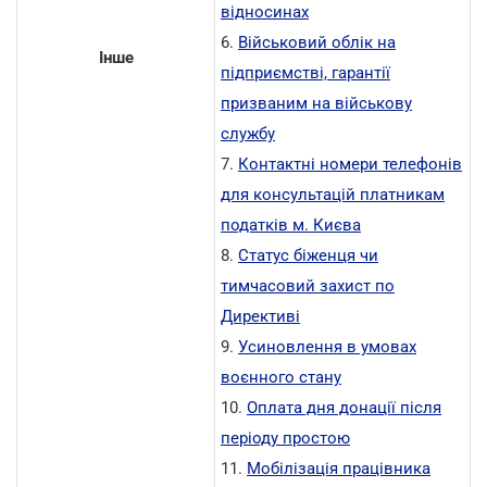
відносинах
6.
Військовий облік на
Інше
підприємстві, гарантії
призваним на військову
службу
7.
Контактні номери телефонів
для консультацій платникам
податків м. Києва
8.
Статус біженця чи
тимчасовий захист по
Директиві
9.
Усиновлення в умовах
воєнного стану
10.
Оплата дня донації після
періоду простою
11.
Мобілізація працівника