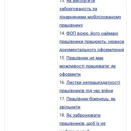
13.
Як виплатити
заборгованість за
лікарняними мобілізованому
працівнику
14.
ФОП воює, його наймані
працівники працюють: нюанси
документального оформлення
15.
Працівник не має
можливості працювати: як
оформити
16.
Листки непрацездатності
працівників під час війни
17.
Працівник-біженець: як
звільнити
18.
Як забронювати
працівників, щоб їх не