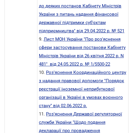
до деяких постанов Кабінету Міністрів
України з питань надання фінансової
державної підтримки суб'єктам
підприємництва" від 29.04.2022 р. № 521
9.
Лист МОН України "Про роз'яснення
сфери застосування постанови Кабінету
Міністрів України від 26 квітня 2022 р. N
481" від 24.05.2022 р. № 1/5500-22
10.
Роз'яснення Координаційного центру
з надання правової допомоги "Порядок
реєстрації іноземної неприбуткової
організації в Україні в умовах воєнного
стану" від 02.06.2022 р.
11.
Роз'яснення Державої регуляторної
служби України "Щодо подання
декларації про провадження