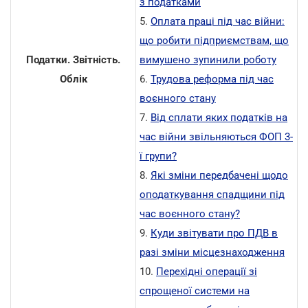
з податками
5.
Оплата праці під час війни:
що робити підприємствам, що
Податки. Звітність.
вимушено зупинили роботу
Облік
6.
Трудова реформа під час
воєнного стану
7.
Від сплати яких податків на
час війни звільняються ФОП 3-
ї групи?
8.
Які зміни передбачені щодо
оподаткування спадщини під
час воєнного стану?
9.
Куди звітувати про ПДВ в
разі зміни місцезнаходження
10.
Перехідні операції зі
спрощеної системи на