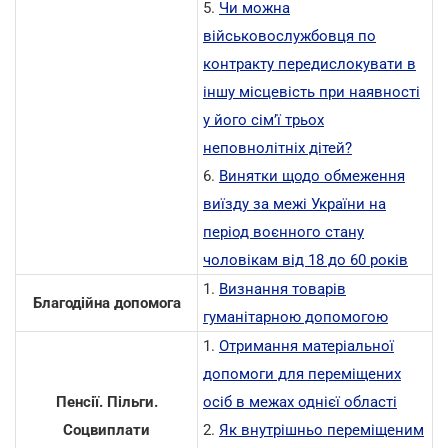
5.
Чи можна
військовослужбовця по
контракту передислокувати в
іншу місцевість при наявності
у його сім’ї трьох
неповнолітніх дітей?
6.
Винятки щодо обмеження
виїзду за межі України на
період воєнного стану
чоловікам від 18 до 60 років
1.
Визнання товарів
Благодійна допомога
гуманітарною допомогою
1.
Отримання матеріальної
допомоги для переміщених
Пенсії. Пільги.
осіб в межах однієї області
Соцвиплати
2.
Як внутрішньо переміщеним