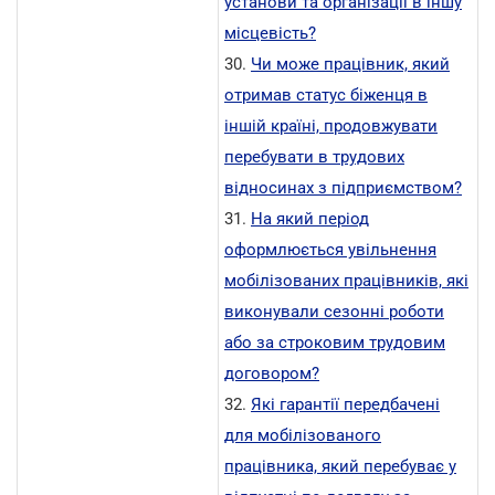
установи та організації в іншу
місцевість?
30.
Чи може працівник, який
отримав статус біженця в
іншій країні, продовжувати
перебувати в трудових
відносинах з підприємством?
31.
На який період
оформлюється увільнення
мобілізованих працівників, які
виконували сезонні роботи
або за строковим трудовим
договором?
32.
Які гарантії передбачені
для мобілізованого
працівника, який перебуває у