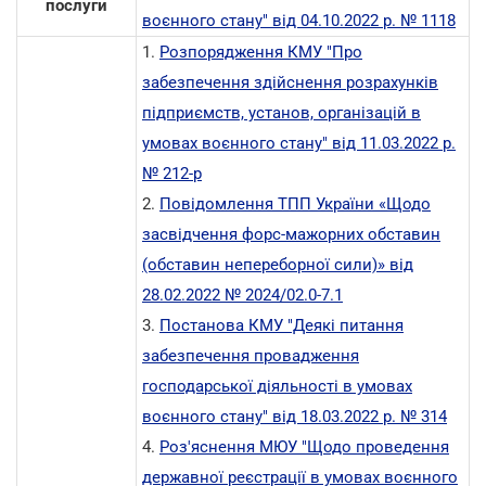
послуги
воєнного стану
" від 04.10.2022 р. № 1118
1.
Розпорядження КМУ "Про
забезпечення здійснення розрахунків
підприємств, установ, організацій в
умовах воєнного стану"
від 11.03.2022 р.
№ 212-р
2.
Повідомлення ТПП України «Щодо
засвідчення форс-мажорних обставин
(обставин непереборної сили)» від
28.02.2022 № 2024/02.0-7.1
3.
Постанова КМУ "Деякі питання
забезпечення провадження
господарської діяльності в умовах
воєнного стану"
від 18.03.2022 р. № 314
4.
Роз'яснення МЮУ "Щодо проведення
державної реєстрації в умовах воєнного