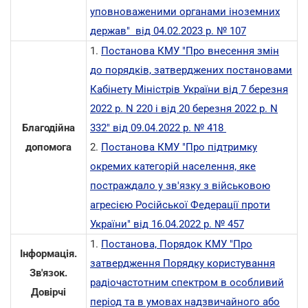
уповноваженими органами іноземних
держав" від 04.02.2023 р. № 107
1.
Постанова КМУ
"
Про внесення змін
до порядків, затверджених постановами
Кабінету Міністрів України від 7 березня
2022 р. N 220 і від 20 березня 2022 р. N
Благодійна
332"
від 09.04.2022 р. № 418
допомога
2.
Постанова КМУ "Про підтримку
окремих категорій населення, яке
постраждало у зв'язку з військовою
агресією Російської Федерації проти
України" від 16.04.2022 р. № 457
1.
Постанова, Порядок КМУ
"
Про
Інформація.
затвердження Порядку користування
Зв'язок.
радіочастотним спектром в особливий
Довірчі
період та в умовах надзвичайного або