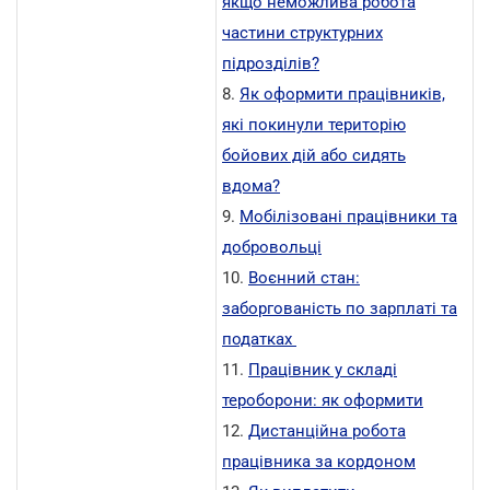
якщо неможлива робота
частини структурних
підрозділів?
8.
Як оформити працівників,
які покинули територію
бойових дій або сидять
вдома?
9.
Мобілізовані працівники та
добровольці
10.
Воєнний стан:
заборгованість по зарплаті та
податках
11.
Працівник у складі
тероборони: як оформити
12.
Дистанційна робота
працівника за кордоном