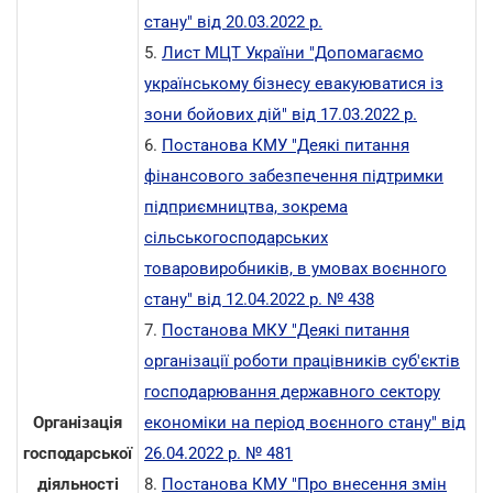
стану" від 20.03.2022 р.
5.
Лист МЦТ України "Допомагаємо
українському бізнесу евакуюватися із
зони бойових дій" від 17.03.2022 р.
6.
Постанова КМУ "Деякі питання
фінансового забезпечення підтримки
підприємництва, зокрема
сільськогосподарських
товаровиробників, в умовах воєнного
стану" від 12.04.2022 р. № 438
7.
Постанова МКУ "Деякі питання
організації роботи працівників суб'єктів
господарювання державного сектору
Організація
економіки на період воєнного стану" від
господарської
26.04.2022 р. № 481
діяльності
8.
Постанова КМУ "Про внесення змін