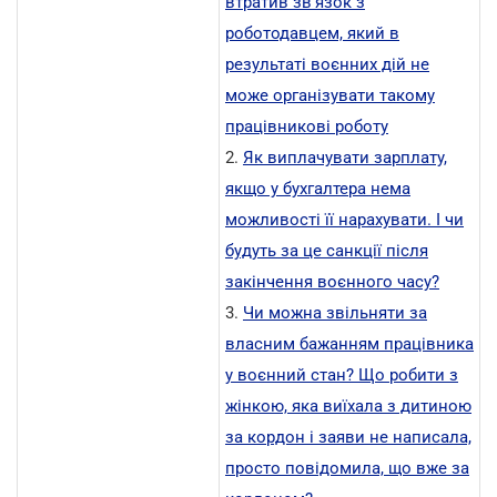
втратив зв'язок з
роботодавцем, який в
результаті воєнних дій не
може організувати такому
працівникові роботу
2.
Як виплачувати зарплату,
якщо у бухгалтера нема
можливості її нарахувати. І чи
будуть за це санкції після
закінчення воєнного часу?
3.
Чи можна звільняти за
власним бажанням працівника
у воєнний стан? Що робити з
жінкою, яка виїхала з дитиною
за кордон і заяви не написала,
просто повідомила, що вже за