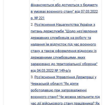
фінансуються або дотуються з бюджету,
в умовах воєнного стану" від 07.03.2022
р. № 221
2.
Роз'яснення Нацагентства України з
питань держслужби "Щодо нез'явлення
державних службовців на роботу та
надання їм відпусток під час воєнного
стану, а також оформлення відносин із
державними службовцями, яких
зараховано до територіальної оборони"
від 04.03.2022 № 149-р/з
3.
Роз'яснення Управління Держпраці у
Черкаській області "Як діяти
роботодавцю при запровадженні
воєнного стану? Чи можна звільнити під
час дії військового стану працівника? Як