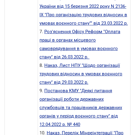
України від 15 березня 2022 року N 2136-
IX "Про організацію трудових відносин в
умовах воєнного стану"" від 23.03.2022 р.
7.
Роз'яснення Офісу Реформ "
Оплата
праці в органах місцевого
самоврядування в умовах воєнного
стану"
від 26.03.2022 р.
8.
Наказ, Лист НПУ "
Щодо організації
трудових відносин в умовах воєнного
стану" від 29.03.2022 р.
9.
Постанова КМУ "Деякі питання
організації роботи державних
службовців та працівників державних
органів у період воєнного стану" від
12.04.2022 р. № 440
10.
Наказ, Перелік Мінреінтеграції
"Про