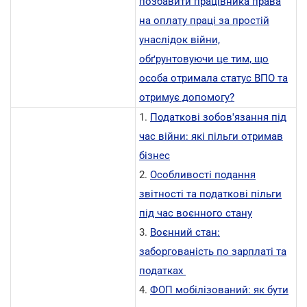
позбавити працівника права
на оплату праці за простій
унаслідок війни,
обґрунтовуючи це тим, що
особа отримала статус ВПО та
отримує допомогу?
1.
Податкові зобов'язання під
час війни: які пільги отримав
бізнес
2.
Особливості подання
звітності та податкові пільги
під час воєнного стану
3.
Воєнний стан:
заборгованість по зарплаті та
податках
4.
ФОП мобілізований: як бути