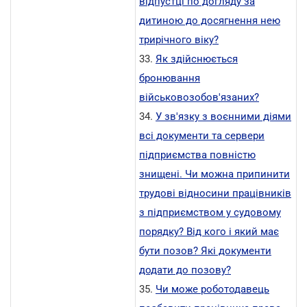
відпустці по догляду за
дитиною до досягнення нею
трирічного віку?
33.
Як здійснюється
бронювання
військовозобов'язаних?
34.
У зв'язку з воєнними діями
всі документи та сервери
підприємства повністю
знищені. Чи можна припинити
трудові відносини працівників
з підприємством у судовому
порядку? Від кого і який має
бути позов? Які документи
додати до позову?
35.
Чи може роботодавець