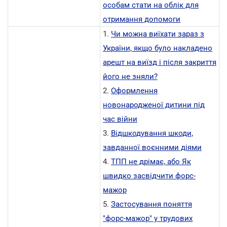
особам стати на облік для
отримання допомоги
1.
Чи можна виїхати зараз з
України, якщо було накладено
арешт на виїзд і після закриття
його не зняли?
2.
Оформлення
новонародженої дитини під
час війни
3.
Відшкодування шкоди,
завданної воєнними діями
4.
ТПП не дрімає, або Як
швидко засвідчити форс-
мажор
5.
Застосування поняття
"форс-мажор" у трудових