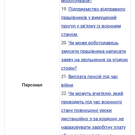
мобілізували?
19.
Підприємство відправило
працівників у вимушений
прогул у зв'язку із воєнним
станом.
20.
Чи може роботодавець
змусити працівника написати
заяву на звільнення за угодою
сторін?
21.
Виплата пенсій під час
Персонал
війни
22.
Чи можуть вчителю, який
проводить під час воєнного
стану повноцінні уроки
дистанційно з-за кордону, не
нараховувати заробітну плату