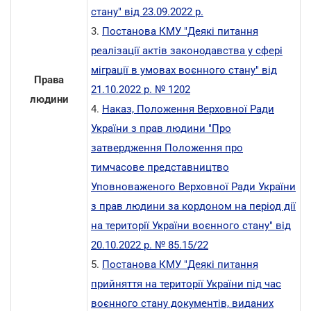
стану" від 23.09.2022 р.
3.
Постанова КМУ "Деякі питання
реалізації актів законодавства у сфері
міграції в умовах воєнного стану"
від
Права
21.10.2022 р. № 1202
людини
4.
Наказ, Положення Верховної Ради
України з прав людини "Про
затвердження Положення про
тимчасове представництво
Уповноваженого Верховної Ради України
з прав людини за кордоном на період дії
на території України воєнного стану" від
20.10.2022 р. № 85.15/22
5.
Постанова КМУ "Деякі питання
прийняття на території України під час
воєнного стану документів, виданих