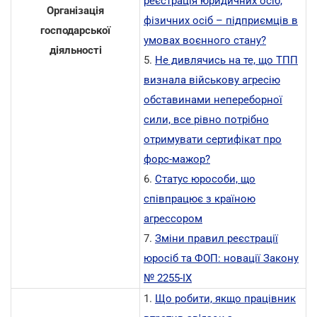
реєстрація юридичних осіб,
Організація
фізичних осіб – підприємців в
господарської
умовах воєнного стану?
діяльності
5.
Не дивлячись на те, що ТПП
визнала військову агресію
обставинами непереборної
сили, все рівно потрібно
отримувати сертифікат про
форс-мажор?
6.
Статус юрособи, що
співпрацює з країною
агрессором
7.
Зміни правил реєстрації
юросіб та ФОП: новації Закону
№ 2255-IX
1.
Що робити, якщо працівник