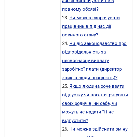
або ж виплачувати не в
повному обсязі?
23.
Чи можна скорочувати
працівників під час дії
воєнного стану?
24.
Чи діє законодавство про
відповідальність за
несвоєчасну виплату
заробітної плати (директор
зник, а люди працюють)?
25.
Якщо людина хоче взяти
відпустку чи поїхати, рятувати
своїх родичів, чи себе, чи
можуть не надати її і не
відпустити?
26.
Чи можна здійснити зміну