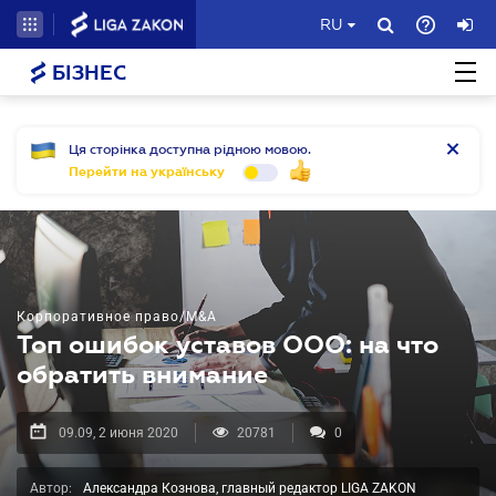
RU
БІЗНЕС
Ця сторінка доступна рідною мовою.
Перейти на українську
Корпоративное право/M&A
Топ ошибок уставов ООО: на что
обратить внимание
09.09, 2 июня 2020
20781
0
Автор:
Александра Кознова, главный редактор LIGA ZAKON