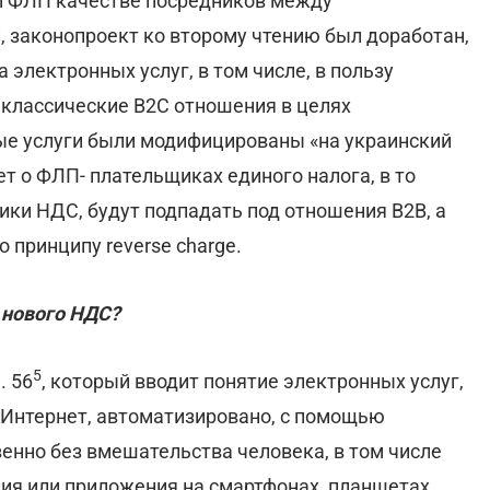
м ФЛП качестве посредников между
 законопроект ко второму чтению был доработан,
 электронных услуг, в том числе, в пользу
 классические В2C отношения в целях
е услуги были модифицированы «на украинский
ет о ФЛП- плательщиках единого налога, в то
ики НДС, будут подпадать под отношения B2B, а
 принципу reverse charge.
 нового НДС?
5
. 56
, который вводит понятие электронных услуг,
з Интернет, автоматизировано, с помощью
нно без вмешательства человека, в том числе
ия или приложения на смартфонах, планшетах,