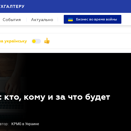
УХГАЛТЕРУ
События
Актуально
Бизнес во время войны
а українську
 кто, кому и за что будет
втор:
KPMG в Украине