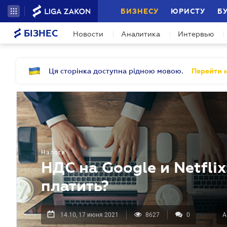
БИЗНЕСУ
ЮРИСТУ
Б
БІЗНЕС
Новости
Аналитика
Интервью
Ця сторінка доступна рідною мовою.
Перейти н
Налоги
НДС на Google и Netflix:
платить?
14.10, 17 июня 2021
8627
0
А