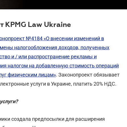
т KPMG Law Ukraine
онопроект №4184 «О внесении изменений в
тмены налогообложения доходов, полученных
тво и / или распространение рекламы и
ия налогом на добавленную стоимость операций
луг физическим лицам»
. Законопроект обязывает
ектронные услуги в Украине, платить 20% НДС.
услуги?
мики создала предпосылки для расширения