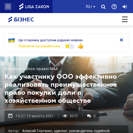
RU
БІЗНЕС
Ця сторінка доступна рідною мовою.
Перейти на українську
Корпоративное право/M&A
Как участнику ООО эффективно
реализовать преимущественное
право покупки доли в
хозяйственном обществе
15.27, 19 августа 2021
3070
0
Автор:
Алексей Гнатенко, адвокат, руководитель судебной