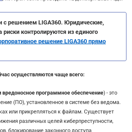
ни с решением LIGA360. Юридические,
 риски контролируются из единого
орпоративное решение LIGA360 прямо
йчас осуществляются чаще всего:
и вредоносное программное обеспечение
) - это
ние (ПО), установленное в системе без ведома.
ках или прикрепляться к файлам. Существует
ижения различных целей киберпреступности,
ов, блокирование законного доступа