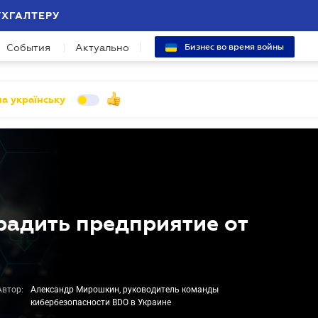
УХГАЛТЕРУ
События
Актуально
Бизнес во время войны
а українську
радить предприятие от
Автор:
Александр Мирошкин, руководитель команды
кибербезопасности BDO в Украине