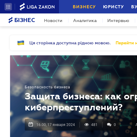
БИЗНЕСУ
ЮРИСТУ
Б
БІЗНЕС
Новости
Аналитика
Интервью
Ця сторінка доступна рідною мовою.
Перейти н
Безопасность бизнеса
Защита бизнеса: как ог
киберпреступлений?
16.00, 17 января 2024
481
0