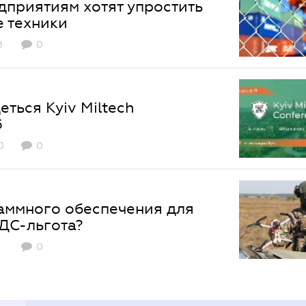
приятиям хотят упростить
 техники
8
0
еться Kyiv Miltech
6
0
0
аммного обеспечения для
НДС-льгота?
0