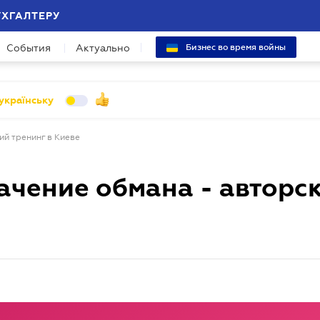
УХГАЛТЕРУ
События
Актуально
Бизнес во время войны
українську
ий тренинг в Киеве
ачение обмана - авторс