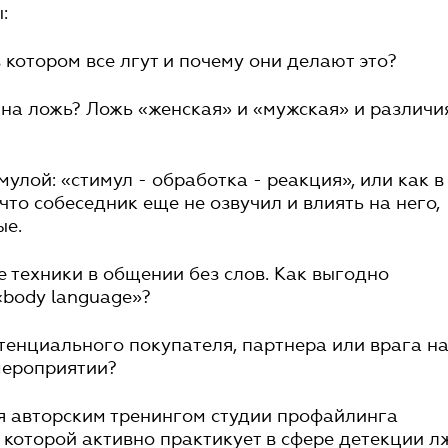
:
 в котором все лгут и почему они делают это?
р на ложь? Ложь «женская» и «мужская» и различи
мулой: «стимул - обработка - реакция», или как в
что собеседник еще не озвучил и влиять на него,
ые.
 техники в общении без слов. Как выгодно
«body language»?
отенциального покупателя, партнера или врага н
мероприятии?
я авторским тренингом студии профайлинга
 которой активно практикует в сфере детекции л