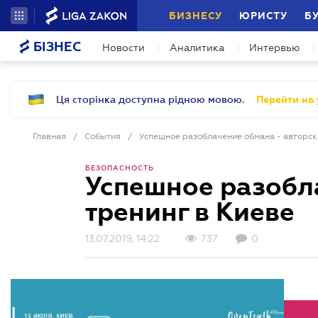
БИЗНЕСУ
ЮРИСТУ
Б
БІЗНЕС
Новости
Аналитика
Интервью
Ця сторінка доступна рідною мовою.
Перейти на 
Главная
/
События
/
Успешное разоблачение обмана - авторск
БЕЗОПАСНОСТЬ
Успешное разобл
тренинг в Киеве
13.07.2019, 14:22
737
0