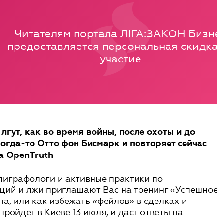
Читателям портала ЛІГА:ЗАКОН Бизн
предоставляется персональная скидка
участие
 лгут, как во время войны, после охоты и до
огда-то Отто фон Бисмарк и повторяет сейчас
а OpenTruth
лиграфологи и активные практики по
ций и лжи приглашают Вас на тренинг «Успешно
а, или как избежать «фейлов» в сделках и
ройдет в Киеве 13 июля, и даст ответы на