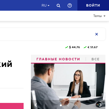
ВОЙТИ
RU
Темы
$
44.76
€
51.67
ГЛАВНЫЕ НОВОСТИ
ВСЕ
кий