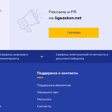
й
Реклама и PR
ligazakon.net
на
ТАРИФЫ
Сервисы анализа и
Сервисы электронной отчетности и
мониторинга
документооборота
CONTR AGENT
Liga:REPORT
Поддержка и контакты
SMS-МАЯК
VERDICTUM
Поддержка абонентов
Напишите нам
SEMANTRUM
Рассылки
SMS-МАЯК ИПОТЕКА
я
Контакты