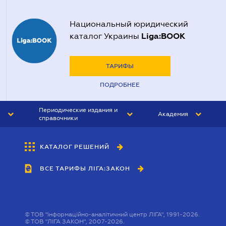
Национальный юридический
Liga:BOOK
каталог Украины
ТАРИФЫ
ПОДРОБНЕЕ
Периодические издания и
Академия
справочники
ЮРИСТ&ЗАКОН
АКАДЕМИЯ ЛІГА:ЗАКОН
КАТАЛОГ РЕШЕНИЙ
БУХГАЛТЕР&ЗАКОН
ВСЕ ТАРИФЫ ЛІГА:ЗАКОН
ВЕСТНИК МСФО
ИНТЕРБУХ
ЛИЧНЫЙ ЭКСПЕРТ
©
ТОВ "інформаційно-аналітичний центр ЛІГА", 1991-2026.
©
ТОВ "ЛІГА ЗАКОН", 2007-2026.