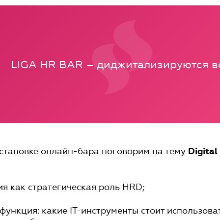
LIGA HR BAR – диджитализируются в
становке онлайн-бара поговорим на тему
Digital
я как стратегическая роль HRD;
ункция: какие ІТ-инструменты стоит использова