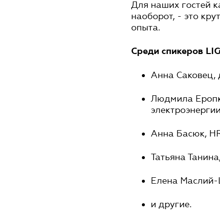
Для наших гостей к
наоборот, - это кр
опыта.
Среди спикеров LI
Анна Саковец, 
Людмила Еропк
электроэнерги
Анна Басюк, HR
Татьяна Танина,
Елена Маслий-
и другие.