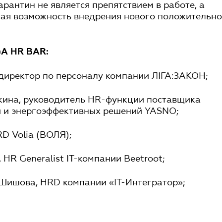
арантин не является препятствием в работе, а
утая возможность внедрения нового положительн
GA HR BAR:
директор по персоналу компании ЛІГА:ЗАКОН;
ина, руководитель HR-функции поставщика
и и энергоэффективных решений YASNO;
D Volia (ВОЛЯ);
 HR Generalist IT-компании Beetroot;
Шишова, HRD компании «ІТ-Интегратор»;