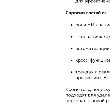
для эффективн
Спросим гостей о:
роли HR-специ
ІТ-новациях ка
автоматизации
кросс-функцио
трендах и реа
профессии HR.
Кроме того, подиск
подходят для удале
персонал к новой р