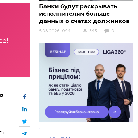
Банки будут раскрывать
исполнителям больше
данных о счетах должников
5.08.2026, 09:14
3.08.2026, 10:01
3.08.2026, 09:00
343
405
154
0
0
0
се!
 в
ть