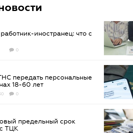
новости
работник-иностранец: что с
0
ГНС передать персональные
нах 18-60 лет
30
0
 новый предельный срок
 c ТЦК