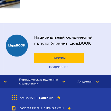
Национальный юридический
Liga:BOOK
каталог Украины
ТАРИФЫ
ПОДРОБНЕЕ
Периодические издания и
Академия
справочники
ЮРИСТ&ЗАКОН
АКАДЕМИЯ ЛІГА:ЗАКОН
КАТАЛОГ РЕШЕНИЙ
БУХГАЛТЕР&ЗАКОН
ВСЕ ТАРИФЫ ЛІГА:ЗАКОН
ВЕСТНИК МСФО