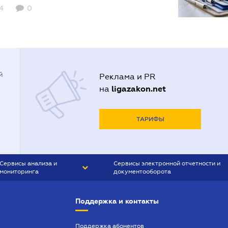
4
0
й
Реклама и PR
ligazakon.net
на
ТАРИФЫ
Сервисы анализа и
Сервисы электронной отчетности и
мониторинга
документооборота
CONTR AGENT
Liga:REPORT
Поддержка и контакты
SMS-МАЯК
VERDICTUM
Поддержка абонентов