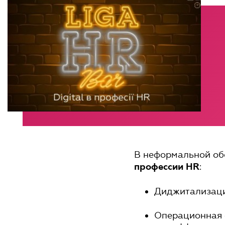
В неформальной об
:
профессии HR
Диджитализаци
Операционная ф