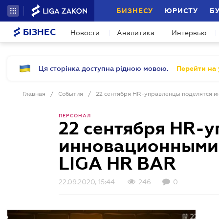
БИЗНЕСУ
ЮРИСТУ
Б
БІЗНЕС
Новости
Аналитика
Интервью
Ця сторінка доступна рідною мовою.
Перейти на 
Главная
/
События
/
ПЕРСОНАЛ
22 сентября HR-
инновационными 
LIGA HR BAR
22.09.2020, 15:44
246
0