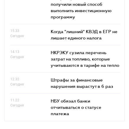
получили новый способ
выполнить инвестиционную
программу
15.33
Когда "лишний" КВЭД в ЕГР не
Сегодня
лишает единого налога
14.13
НКРЭКУ сузила перечень
Сегодня
затрат на топливо, которые
учитываются в тарифе на тепло
12.32
Штрафы за финансовые
Сегодня
нарушения вырастут в 6 раз
11.22
НБУ обязал банки
Сегодня
отчитываться о статусе
платежа