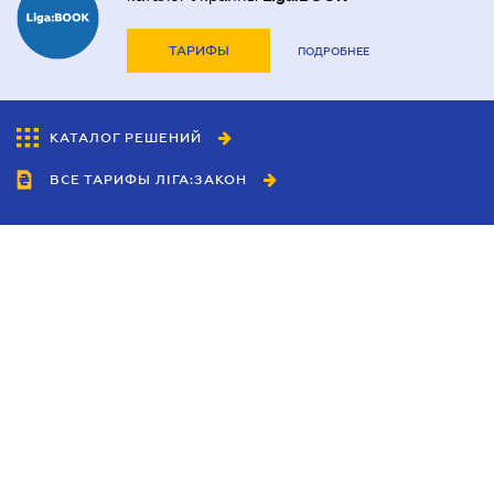
ТАРИФЫ
ПОДРОБНЕЕ
КАТАЛОГ РЕШЕНИЙ
ВСЕ ТАРИФЫ ЛІГА:ЗАКОН
Сотрудничество
Агенты
Дилеры
Политика
конфиденциальности
Условия использования
сайта
Реклама
Блог