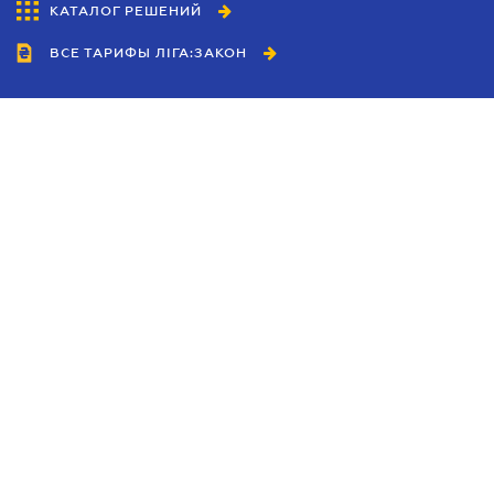
КАТАЛОГ РЕШЕНИЙ
ВСЕ ТАРИФЫ ЛІГА:ЗАКОН
Сотрудничество
Агенты
Дилеры
Политика
конфиденциальности
Условия использования
сайта
Реклама
Блог
Новости компании
Руководства
Каталоги компаний