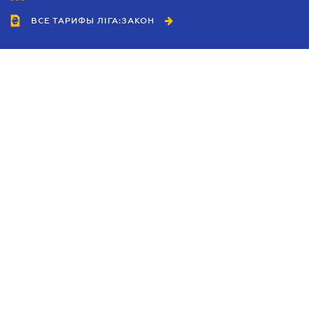
ВСЕ ТАРИФЫ ЛІГА:ЗАКОН
Сотрудничество
Агенты
Дилеры
Политика
конфиденциальности
Условия использования
сайта
Реклама
Блог
Новости компании
Руководства
Каталоги компаний
Темы в центре внимания