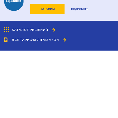
ТАРИФЫ
ПОДРОБНЕЕ
КАТАЛОГ РЕШЕНИЙ
ВСЕ ТАРИФЫ ЛІГА:ЗАКОН
Сотрудничество
Агенты
Дилеры
Политика
конфиденциальности
Условия использования
сайта
Реклама
Блог