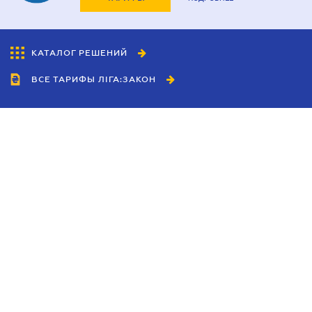
КАТАЛОГ РЕШЕНИЙ
ВСЕ ТАРИФЫ ЛІГА:ЗАКОН
Сотрудничество
Агенты
Дилеры
Политика
конфиденциальности
Условия использования
сайта
Реклама
Блог
Новости компании