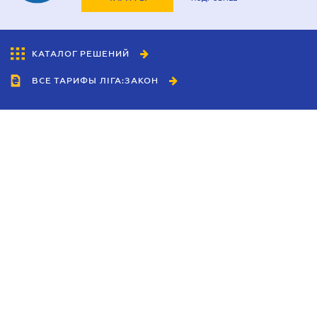
КАТАЛОГ РЕШЕНИЙ
ВСЕ ТАРИФЫ ЛІГА:ЗАКОН
Сотрудничество
Агенты
Дилеры
Политика
конфиденциальности
Условия использования
сайта
Реклама
Блог
Новости компании