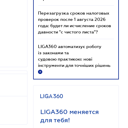
Перезагрузка сроков налоговых
проверок после 1 августа 2026
года: будет ли исчисление сроков
давности "с чистого листа"?
LIGA360 автоматизує роботу
із законами та
судовою практикою: нові
інструменти для точніших рішень
R
LIGA360 меняется
для тебя!