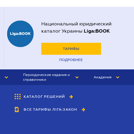
Национальный юридический
Liga:BOOK
каталог Украины
ТАРИФЫ
ПОДРОБНЕЕ
Периодические издания и
Академия
справочники
ЮРИСТ&ЗАКОН
АКАДЕМИЯ ЛІГА:ЗАКОН
КАТАЛОГ РЕШЕНИЙ
БУХГАЛТЕР&ЗАКОН
ВСЕ ТАРИФЫ ЛІГА:ЗАКОН
ВЕСТНИК МСФО
ИНТЕРБУХ
ЛИЧНЫЙ ЭКСПЕРТ