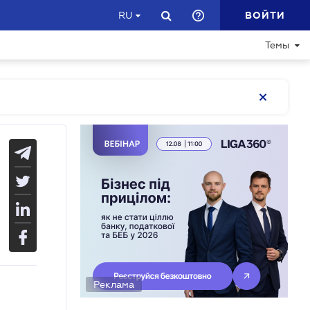
ВОЙТИ
RU
Темы
Реклама