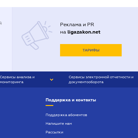
й
Реклама и PR
ligazakon.net
на
ТАРИФЫ
Сервисы анализа и
Сервисы электронной отчетности и
мониторинга
документооборота
CONTR AGENT
Liga:REPORT
Поддержка и контакты
SMS-МАЯК
VERDICTUM
Поддержка абонентов
Напишите нам
SEMANTRUM
Рассылки
SMS-МАЯК ИПОТЕКА