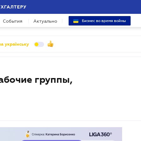
УХГАЛТЕРУ
События
Актуально
Бизнес во время войны
а українську
абочие группы,