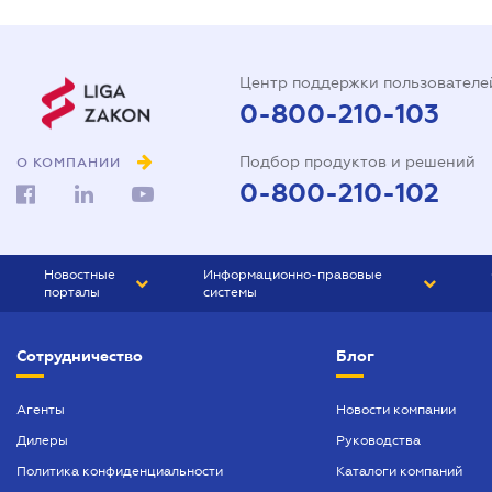
Центр поддержки пользователе
0-800-210-103
Подбор продуктов и решений
О КОМПАНИИ
0-800-210-102
Новостные
Информационно-правовые
порталы
системы
ЮРЛИГА
Право Украины
Сотрудничество
Блог
БИЗНЕС
ГРАНД
БУХГАЛТЕР.ua
ПРАЙМ
Агенты
Новости компании
Дилеры
Руководства
БУХГАЛТЕР ПРОФ
Политика конфиденциальности
Каталоги компаний
ЮРИСТ ПРОФ