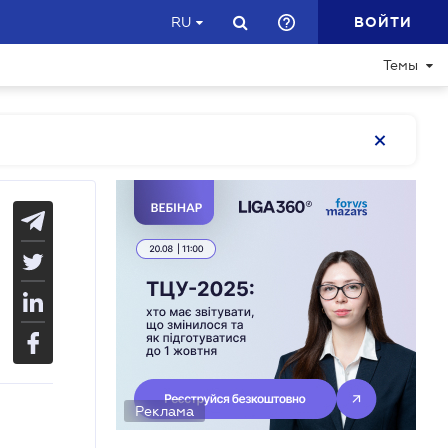
ВОЙТИ
RU
Темы
Реклама