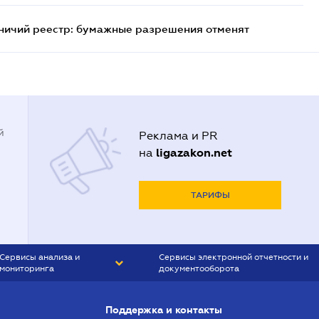
тничий реестр: бумажные разрешения отменят
й
Реклама и PR
ligazakon.net
на
ТАРИФЫ
Сервисы анализа и
Сервисы электронной отчетности и
мониторинга
документооборота
CONTR AGENT
Liga:REPORT
Поддержка и контакты
SMS-МАЯК