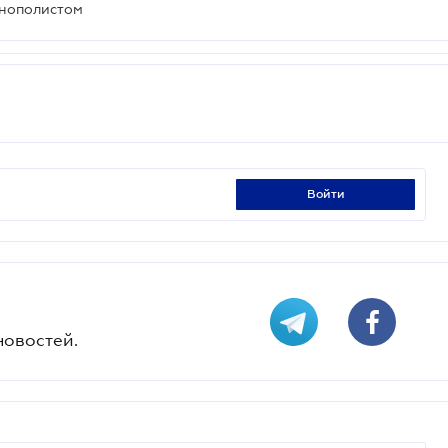
онополистом
войти
новостей.