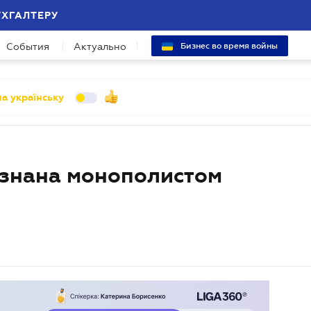
УХГАЛТЕРУ
События
Актуально
Бизнес во время войны
а українську
изнана монополистом