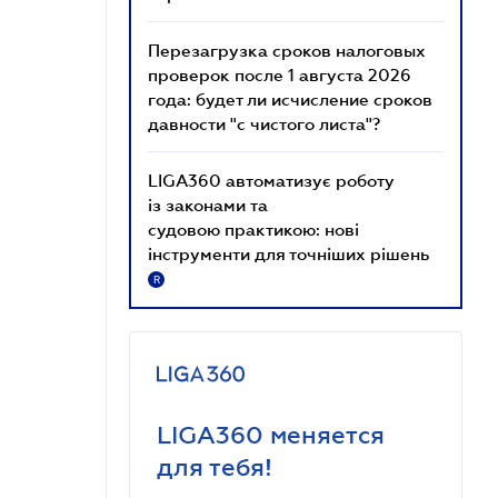
Перезагрузка сроков налоговых
проверок после 1 августа 2026
года: будет ли исчисление сроков
давности "с чистого листа"?
LIGA360 автоматизує роботу
із законами та
судовою практикою: нові
інструменти для точніших рішень
R
LIGA360 меняется
для тебя!