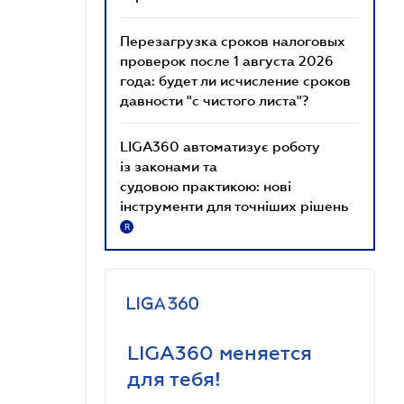
Перезагрузка сроков налоговых
проверок после 1 августа 2026
года: будет ли исчисление сроков
давности "с чистого листа"?
LIGA360 автоматизує роботу
із законами та
судовою практикою: нові
інструменти для точніших рішень
R
LIGA360 меняется
для тебя!