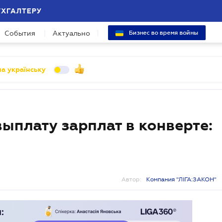
УХГАЛТЕРУ
События
Актуально
Бизнес во время войны
а українську
выплату зарплат в конверте:
Автор:
Компания "ЛІГА:ЗАКОН"