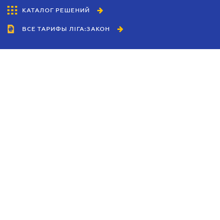
КАТАЛОГ РЕШЕНИЙ
ВСЕ ТАРИФЫ ЛІГА:ЗАКОН
Сотрудничество
Агенты
Дилеры
Политика
конфиденциальности
Условия использования
сайта
Реклама
Блог
Новости компании
Руководства
Каталоги компаний