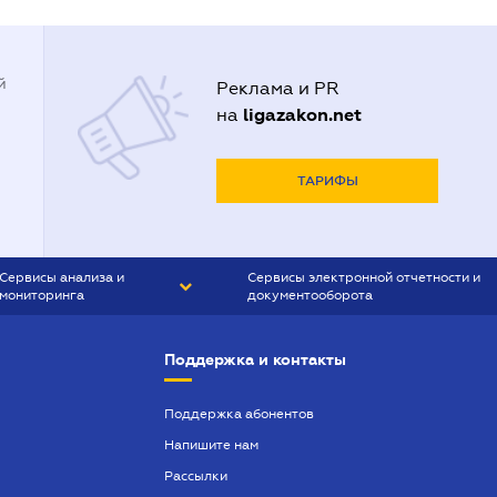
й
Реклама и PR
ligazakon.net
на
ТАРИФЫ
Сервисы анализа и
Сервисы электронной отчетности и
мониторинга
документооборота
CONTR AGENT
Liga:REPORT
Поддержка и контакты
SMS-МАЯК
VERDICTUM
Поддержка абонентов
Напишите нам
SEMANTRUM
Рассылки
SMS-МАЯК ИПОТЕКА