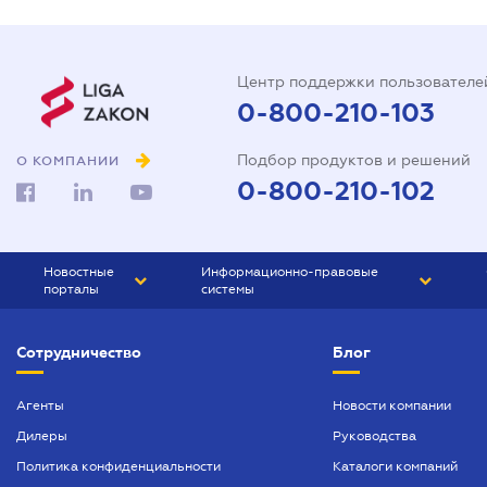
Центр поддержки пользователе
0-800-210-103
Подбор продуктов и решений
О КОМПАНИИ
0-800-210-102
Новостные
Информационно-правовые
порталы
системы
ЮРЛИГА
Право Украины
Сотрудничество
Блог
БИЗНЕС
ГРАНД
БУХГАЛТЕР.ua
ПРАЙМ
Агенты
Новости компании
Дилеры
Руководства
БУХГАЛТЕР ПРОФ
Политика конфиденциальности
Каталоги компаний
ЮРИСТ ПРОФ