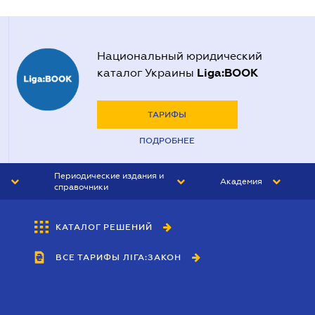
Национальный юридический
Liga:BOOK
каталог Украины
ТАРИФЫ
ПОДРОБНЕЕ
Периодические издания и
Академия
справочники
ЮРИСТ&ЗАКОН
АКАДЕМИЯ ЛІГА:ЗАКОН
КАТАЛОГ РЕШЕНИЙ
БУХГАЛТЕР&ЗАКОН
ВСЕ ТАРИФЫ ЛІГА:ЗАКОН
ВЕСТНИК МСФО
ИНТЕРБУХ
ЛИЧНЫЙ ЭКСПЕРТ