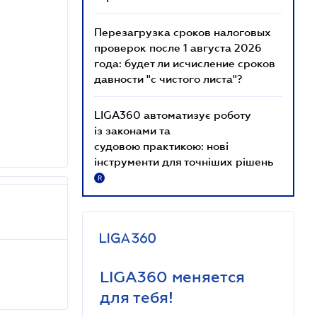
Перезагрузка сроков налоговых
проверок после 1 августа 2026
года: будет ли исчисление сроков
давности "с чистого листа"?
LIGA360 автоматизує роботу
із законами та
судовою практикою: нові
інструменти для точніших рішень
R
LIGA360 меняется
для тебя!