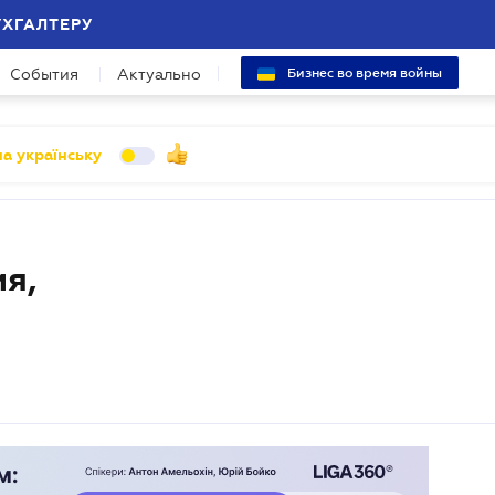
УХГАЛТЕРУ
События
Актуально
Бизнес во время войны
а українську
я,