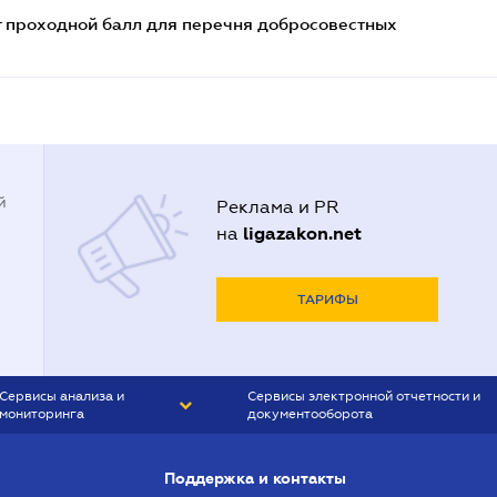
т проходной балл для перечня добросовестных
й
Реклама и PR
ligazakon.net
на
ТАРИФЫ
Сервисы анализа и
Сервисы электронной отчетности и
мониторинга
документооборота
CONTR AGENT
Liga:REPORT
Поддержка и контакты
SMS-МАЯК