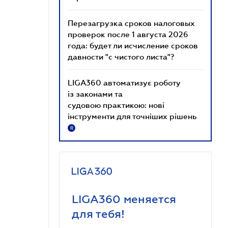
Перезагрузка сроков налоговых
проверок после 1 августа 2026
года: будет ли исчисление сроков
давности "с чистого листа"?
LIGA360 автоматизує роботу
із законами та
судовою практикою: нові
інструменти для точніших рішень
R
LIGA360 меняется
для тебя!