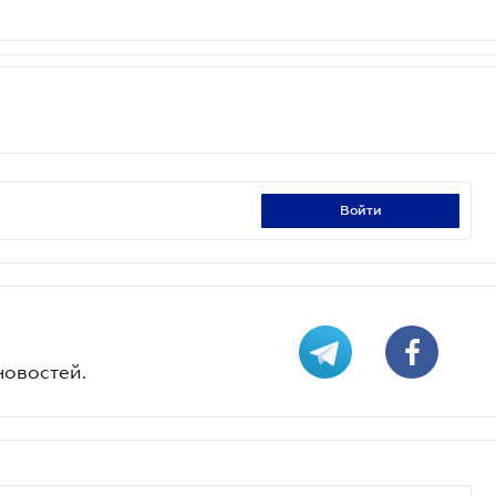
войти
новостей.