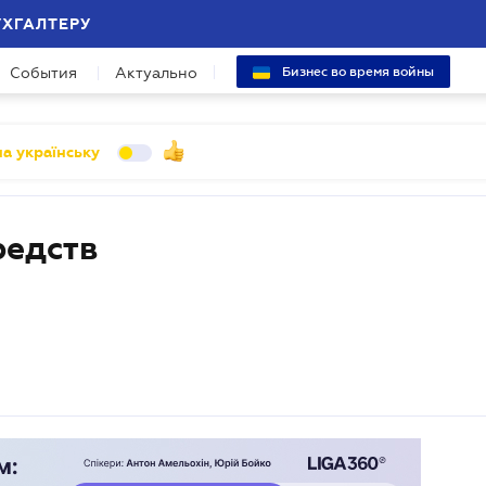
УХГАЛТЕРУ
События
Актуально
Бизнес во время войны
а українську
редств