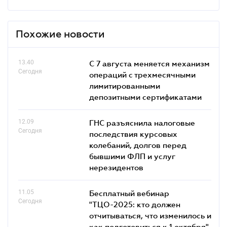
Похожие новости
13.40
С 7 августа меняется механизм
Сегодня
операций с трехмесячными
лимитированными
депозитными сертификатами
12.09
ГНС разъяснила налоговые
Сегодня
последствия курсовых
колебаний, долгов перед
бывшими ФЛП и услуг
нерезидентов
11.05
Бесплатный вебинар
Сегодня
"ТЦО-2025: кто должен
отчитываться, что изменилось и
как подготовиться к 1 октября"