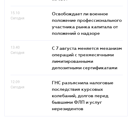
15.10
Освобождает ли военное
Сегодня
положение профессионального
участника рынка капитала от
положений о надзоре
13.40
С 7 августа меняется механизм
Сегодня
операций с трехмесячными
лимитированными
депозитными сертификатами
12.09
ГНС разъяснила налоговые
Сегодня
последствия курсовых
колебаний, долгов перед
бывшими ФЛП и услуг
нерезидентов