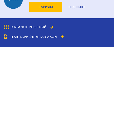
ТАРИФЫ
ПОДРОБНЕЕ
КАТАЛОГ РЕШЕНИЙ
ВСЕ ТАРИФЫ ЛІГА:ЗАКОН
Сотрудничество
Агенты
Дилеры
Политика
конфиденциальности
Условия использования
сайта
Реклама
Блог