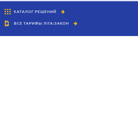
КАТАЛОГ РЕШЕНИЙ
ВСЕ ТАРИФЫ ЛІГА:ЗАКОН
Сотрудничество
Агенты
Дилеры
Политика
конфиденциальности
Условия использования
сайта
Реклама
Блог
Новости компании
Руководства