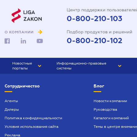
Центр поддержки пользователе
0-800-210-103
Подбор продуктов и решений
О КОМПАНИИ
0-800-210-102
Новостные
Информационно-правовые
порталы
системы
ЮРЛИГА
Право Украины
Сотрудничество
Блог
БИЗНЕС
ГРАНД
БУХГАЛТЕР.ua
ПРАЙМ
Агенты
Новости компании
Дилеры
Руководства
БУХГАЛТЕР ПРОФ
Политика конфиденциальности
Каталоги компаний
ЮРИСТ ПРОФ
Условия использования сайта
Темы в центре внимани
ЮРИСТ
Реклама