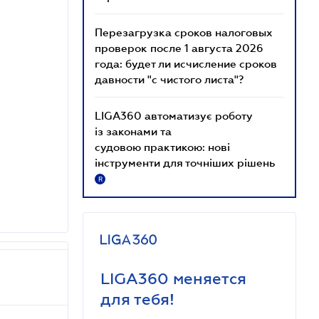
Перезагрузка сроков налоговых
проверок после 1 августа 2026
года: будет ли исчисление сроков
давности "с чистого листа"?
LIGA360 автоматизує роботу
із законами та
судовою практикою: нові
інструменти для точніших рішень
R
LIGA360 меняется
для тебя!