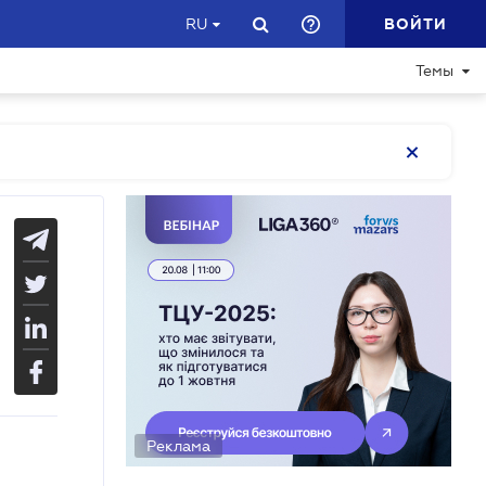
ВОЙТИ
RU
Темы
Реклама