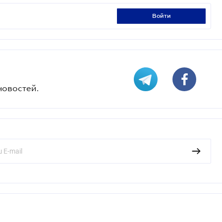
войти
новостей.