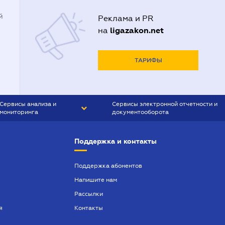
й
Реклама и PR
ligazakon.net
на
ТАРИФЫ
Сервисы анализа и
Сервисы электронной отчетности и
мониторинга
документооборота
CONTR AGENT
Liga:REPORT
Поддержка и контакты
SMS-МАЯК
VERDICTUM
Поддержка абонентов
Напишите нам
SEMANTRUM
Рассылки
SMS-МАЯК ИПОТЕКА
я
Контакты