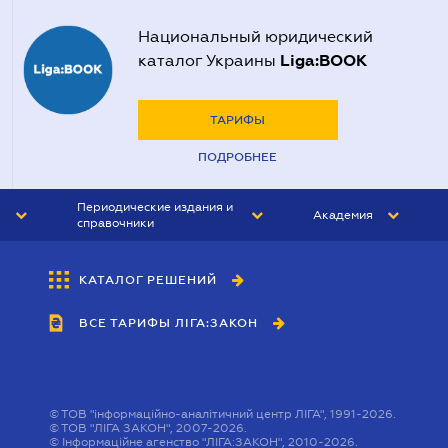
Национальный юридический
Liga:BOOK
каталог Украины
ТАРИФЫ
ПОДРОБНЕЕ
Периодические издания и
Академия
справочники
ЮРИСТ&ЗАКОН
АКАДЕМИЯ ЛІГА:ЗАКОН
КАТАЛОГ РЕШЕНИЙ
БУХГАЛТЕР&ЗАКОН
ВСЕ ТАРИФЫ ЛІГА:ЗАКОН
ВЕСТНИК МСФО
ИНТЕРБУХ
ЛИЧНЫЙ ЭКСПЕРТ
©
ТОВ "інформаційно-аналітичний центр ЛІГА", 1991-2026.
©
ТОВ "ЛІГА ЗАКОН", 2007-2026.
©
Інформаційне агенство "ЛІГА:ЗАКОН", 2010-2026.