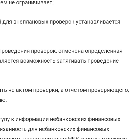
чем не ограничивает;
 для внеплановых проверок устанавливается
проведения проверок, отменена определенная
вляется возможность затягивать проведение
ять не актом проверки, а отчетом проверяющего,
ию;
тупу к информации небанковских финансовых
бязанность для небанковских финансовых
ставлять представителям НБУ «доступ в режиме