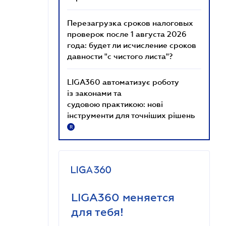
Перезагрузка сроков налоговых
проверок после 1 августа 2026
года: будет ли исчисление сроков
давности "с чистого листа"?
LIGA360 автоматизує роботу
із законами та
судовою практикою: нові
інструменти для точніших рішень
R
LIGA360 меняется
для тебя!