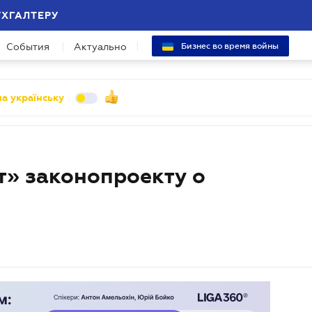
УХГАЛТЕРУ
События
Актуально
Бизнес во время войны
а українську
т» законопроекту о