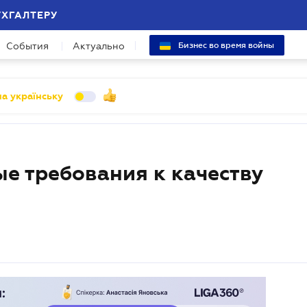
УХГАЛТЕРУ
События
Актуально
Бизнес во время войны
а українську
е требования к качеству