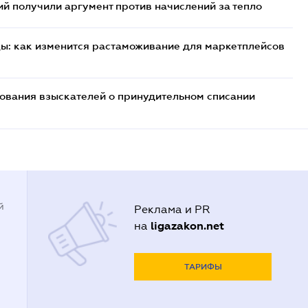
 получили аргумент против начислений за тепло
цы: как изменится растаможивание для маркетплейсов
бования взыскателей о принудительном списании
й
Реклама и PR
ligazakon.net
на
ТАРИФЫ