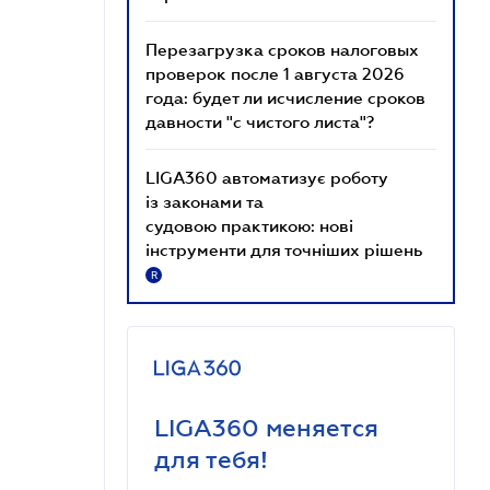
Перезагрузка сроков налоговых
проверок после 1 августа 2026
года: будет ли исчисление сроков
давности "с чистого листа"?
LIGA360 автоматизує роботу
із законами та
судовою практикою: нові
інструменти для точніших рішень
R
LIGA360 меняется
для тебя!